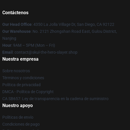
Contáctenos
Our Head Office
: 4350 La Jolla Village Dr, San Diego, CA 92122
Our Warehouse
: No. 2121 Zhongshan Road East, Gulou District,
Nanjing
Hour
: 9AM – 5PM (Mon – Fri)
Email
: contact@skul-the-hero-slayer.shop
Nuestra empresa
Sobre nosotros
Términos y condiciones
Política de privacidad
DMCA - Política de Copyright
CA SB657: Ley de transparencia en la cadena de suministro
Nuestro apoyo
Políticas de envío
Condiciones de pago