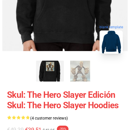
blank template
Skul: The Hero Slayer Edición
Skul: The Hero Slayer Hoodies
(4 customer reviews)
€49.39
€39.51
-20%