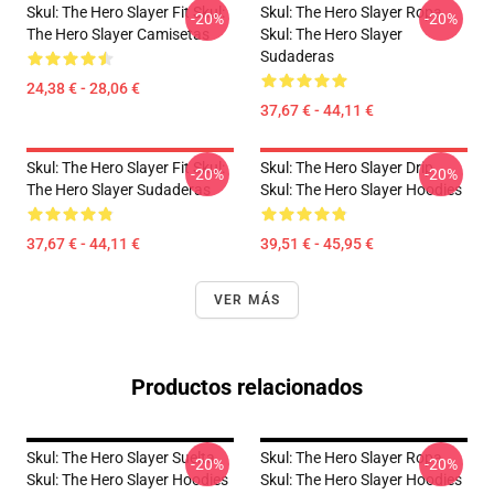
Skul: The Hero Slayer Fit Skul:
Skul: The Hero Slayer Ropa
-20%
-20%
The Hero Slayer Camisetas
Skul: The Hero Slayer
Sudaderas
24,38 € - 28,06 €
37,67 € - 44,11 €
Skul: The Hero Slayer Fit Skul:
Skul: The Hero Slayer Drip
-20%
-20%
The Hero Slayer Sudaderas
Skul: The Hero Slayer Hoodies
37,67 € - 44,11 €
39,51 € - 45,95 €
VER MÁS
Productos relacionados
Skul: The Hero Slayer Suelta
Skul: The Hero Slayer Ropa
-20%
-20%
Skul: The Hero Slayer Hoodies
Skul: The Hero Slayer Hoodies