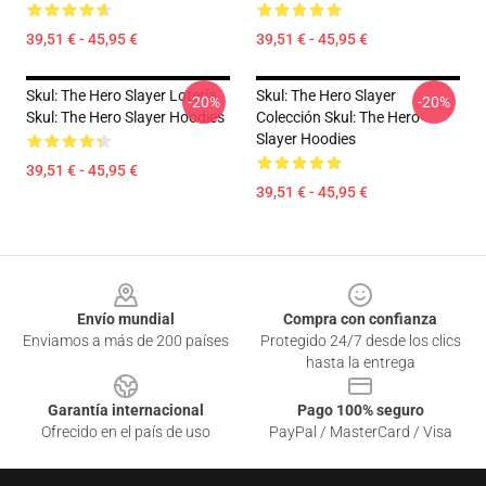
39,51 € - 45,95 €
39,51 € - 45,95 €
Skul: The Hero Slayer Lotería
Skul: The Hero Slayer
-20%
-20%
Skul: The Hero Slayer Hoodies
Colección Skul: The Hero
Slayer Hoodies
39,51 € - 45,95 €
39,51 € - 45,95 €
Footer
Envío mundial
Compra con confianza
Enviamos a más de 200 países
Protegido 24/7 desde los clics
hasta la entrega
Garantía internacional
Pago 100% seguro
Ofrecido en el país de uso
PayPal / MasterCard / Visa