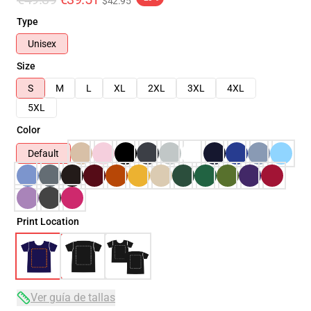
$42.95
Type
Unisex
Size
S
M
L
XL
2XL
3XL
4XL
5XL
Color
Default
Print Location
Ver guía de tallas