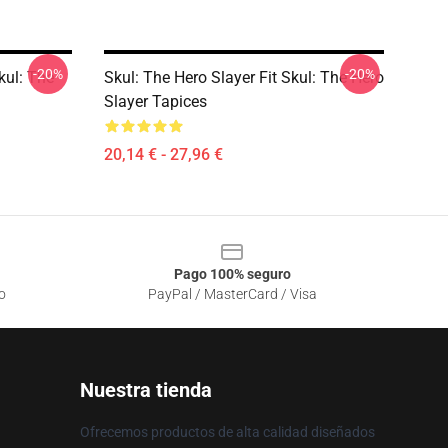
-20%
-20%
kul: The
Skul: The Hero Slayer Fit Skul: The Hero
Slayer Tapices
20,14 € - 27,96 €
Pago 100% seguro
o
PayPal / MasterCard / Visa
Nuestra tienda
Ofrecemos productos de alta calidad diseñados