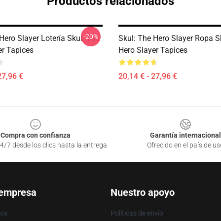
Productos relacionados
-20%
Hero Slayer Lotería Skul: The
Skul: The Hero Slayer Ropa S
er Tapices
Hero Slayer Tapices
27,96 €
20,14 € - 27,96 €
Compra con confianza
Garantía internacional
4/7 desde los clics hasta la entrega
Ofrecido en el país de us
 empresa
Nuestro apoyo
ros
Políticas de envío