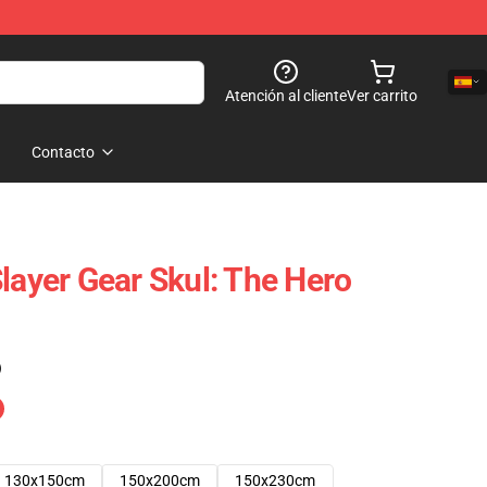
Atención al cliente
Ver carrito
Contacto
layer Gear Skul: The Hero
)
130x150cm
150x200cm
150x230cm