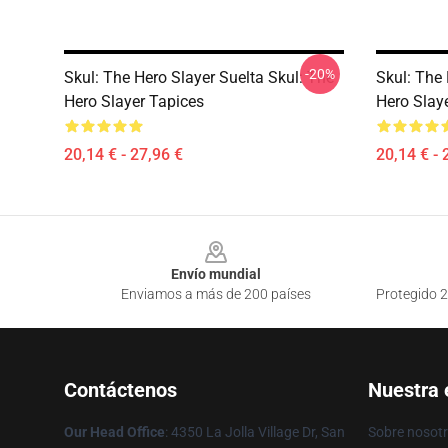
-20%
Skul: The Hero Slayer Suelta Skul: The
Skul: The 
Hero Slayer Tapices
Hero Slay
20,14 € - 27,96 €
20,14 € - 
Footer
Envío mundial
Enviamos a más de 200 países
Protegido 2
Contáctenos
Nuestra
Our Head Office
: 4350 La Jolla Village Dr, San
Sobre nosot