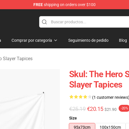
FREE
shipping on orders over $100
layer Merchandise Store
a
Comprar por categoría
Seguimiento de pedido
Blog
o Slayer Tapices
Skul: The Hero S
Slayer Tapices
(1 customer reviews
€25.19
€20.15
-20%
$21.90
Size
95x73cm
100x150cm