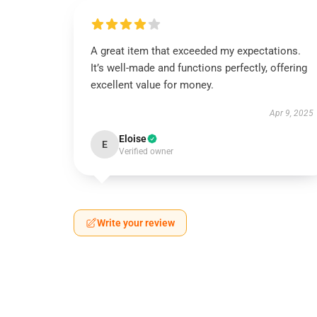
A great item that exceeded my expectations.
It’s well-made and functions perfectly, offering
excellent value for money.
Apr 9, 2025
Eloise
E
Verified owner
Write your review