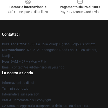
Garanzia internazionale
Pagamento sicuro al 100%
Offerto nel paese di utilizzo
PayPal / MasterCard / Visa
Contattaci
Our Head Office
: 4350 La Jolla Village Dr, San Diego, CA 92122
Our Warehouse
: No. 2121 Zhongshan Road East, Gulou District,
Nanjing
Hour
: 9AM – 5PM (Mon – Fri)
Email
: contact@skul-the-hero-slayer.shop
La nostra azienda
Informazioni su di noi
Termini e condizioni
Informativa sulla privacy
DMCA - Informativa sul copyright
CA SB657: Legge sulla trasparenza della catena di fornitura