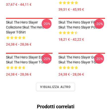
37,67 € - 44,11 €
39,51 € - 45,95 €
Skul: The Hero Slayer
Skul: The Hero Slayer Filetti
-20%
-20%
Collezione Skul: The Hero
Skul: The Hero Slayer Poster
Slayer T-Shirt
18,21 € - 42,22 €
24,38 € - 28,06 €
Skul: The Hero Slayer Edizione
Skul: The Hero Slayer Goccia
-20%
-20%
Skul: The Hero Slayer T-Shirt
Skul: The Hero Slayer T-Shirt
24,38 € - 28,06 €
24,38 € - 28,06 €
VISUALIZZA ALTRO
Prodotti correlati