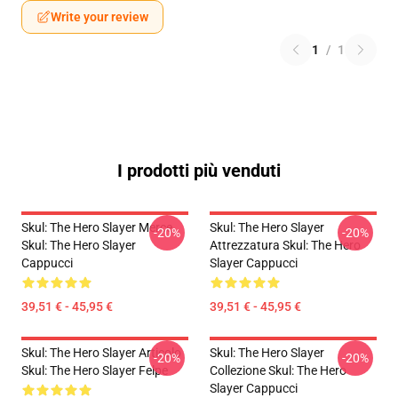
Write your review
1
/
1
I prodotti più venduti
Skul: The Hero Slayer Merce
Skul: The Hero Slayer
-20%
-20%
Skul: The Hero Slayer
Attrezzatura Skul: The Hero
Cappucci
Slayer Cappucci
39,51 € - 45,95 €
39,51 € - 45,95 €
Skul: The Hero Slayer Articolo
Skul: The Hero Slayer
-20%
-20%
Skul: The Hero Slayer Felpe
Collezione Skul: The Hero
Slayer Cappucci