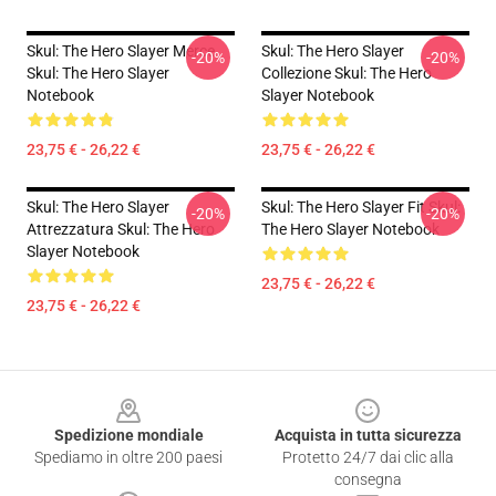
Skul: The Hero Slayer Merce
Skul: The Hero Slayer
-20%
-20%
Skul: The Hero Slayer
Collezione Skul: The Hero
Notebook
Slayer Notebook
23,75 € - 26,22 €
23,75 € - 26,22 €
Skul: The Hero Slayer
Skul: The Hero Slayer Fit Skul:
-20%
-20%
Attrezzatura Skul: The Hero
The Hero Slayer Notebook
Slayer Notebook
23,75 € - 26,22 €
23,75 € - 26,22 €
Footer
Spedizione mondiale
Acquista in tutta sicurezza
Spediamo in oltre 200 paesi
Protetto 24/7 dai clic alla
consegna