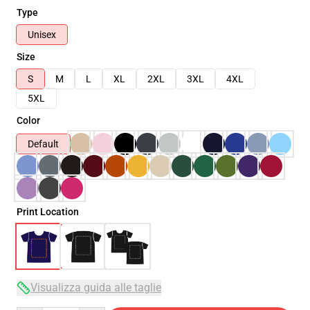
Type
Unisex
Size
S
M
L
XL
2XL
3XL
4XL
5XL
Color
Default
Print Location
Visualizza guida alle taglie