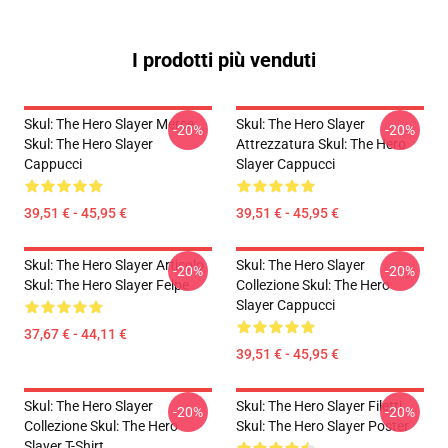
I prodotti più venduti
Skul: The Hero Slayer Merce
Skul: The Hero Slayer
-20%
-20%
Skul: The Hero Slayer
Attrezzatura Skul: The Hero
Cappucci
Slayer Cappucci
39,51 € - 45,95 €
39,51 € - 45,95 €
Skul: The Hero Slayer Articolo
Skul: The Hero Slayer
-20%
-20%
Skul: The Hero Slayer Felpe
Collezione Skul: The Hero
Slayer Cappucci
37,67 € - 44,11 €
39,51 € - 45,95 €
Skul: The Hero Slayer
Skul: The Hero Slayer Filetti
-20%
-20%
Collezione Skul: The Hero
Skul: The Hero Slayer Poster
Slayer T-Shirt