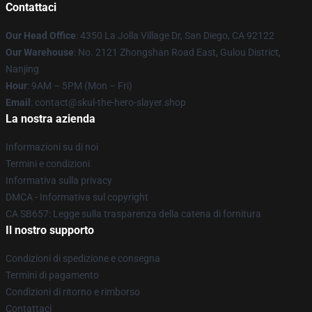
Contattaci
Our Head Office
: 4350 La Jolla Village Dr, San Diego, CA 92122
Our Warehouse
: No. 2121 Zhongshan Road East, Gulou District,
Nanjing
Hour
: 9AM – 5PM (Mon – Fri)
Email
: contact@skul-the-hero-slayer.shop
La nostra azienda
Informazioni su di noi
Termini e condizioni
Informativa sulla privacy
DMCA - Informativa sul copyright
CA SB657: Legge sulla trasparenza della catena di fornitura
Il nostro supporto
Condizioni di spedizione e consegna
Termini di pagamento
Condizioni di ritorno e rimborso
Contattaci