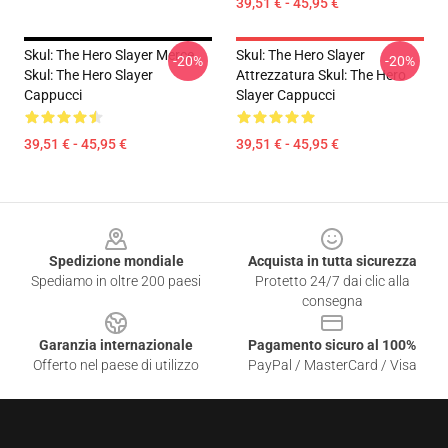
39,51 € - 45,95 €
Skul: The Hero Slayer Merce
Skul: The Hero Slayer
-20%
-20%
Skul: The Hero Slayer
Attrezzatura Skul: The Hero
Cappucci
Slayer Cappucci
39,51 € - 45,95 €
39,51 € - 45,95 €
Footer
Spedizione mondiale
Acquista in tutta sicurezza
Spediamo in oltre 200 paesi
Protetto 24/7 dai clic alla
consegna
Garanzia internazionale
Pagamento sicuro al 100%
Offerto nel paese di utilizzo
PayPal / MasterCard / Visa