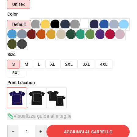
Unisex
Color
Default
Size
S
M
L
XL
2XL
3XL
4XL
5XL
Print Location
Visualizza guida alle taglie
Quantity
AGGIUNGI AL CARRELLO