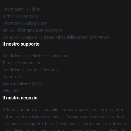
Informazioni su di noi
Termini e condizioni
Informativa sulla privacy
DMCA - Informativa sul copyright
CA SB657: Legge sulla trasparenza della catena di fornitura
Il nostro supporto
Condizioni di spedizione e consegna
Termini di pagamento
Condizioni di ritorno e rimborso
Contattaci
Aiuto del cliente (FAQ)
Whosale
Il nostro negozio
Offriamo prodotti di alta qualità che sono specificamente progettati
dal nostro team di livello mondiale. Forniamo una varietà di prodotti
che sono sia elegante e bella. Questo non è solo per mostrare il vostro
stile individuale, ma anche per voi di condividere la vostra individualità