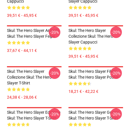
Cappucci
Slayer Cappucci
39,51 € - 45,95 €
39,51 € - 45,95 €
Skul: The Hero Slayer Articolo
Skul: The Hero Slayer
-20%
-20%
Skul: The Hero Slayer Felpe
Collezione Skul: The Hero
Slayer Cappucci
37,67 € - 44,11 €
39,51 € - 45,95 €
Skul: The Hero Slayer
Skul: The Hero Slayer Filetti
-20%
-20%
Collezione Skul: The Hero
Skul: The Hero Slayer Poster
Slayer T-Shirt
18,21 € - 42,22 €
24,38 € - 28,06 €
Skul: The Hero Slayer Edizione
Skul: The Hero Slayer Goccia
-20%
-20%
Skul: The Hero Slayer T-Shirt
Skul: The Hero Slayer T-Shirt