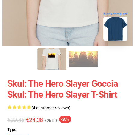
blank template
Skul: The Hero Slayer Goccia
Skul: The Hero Slayer T-Shirt
(4 customer reviews)
€30.48
€24.38
-20%
$26.50
Type