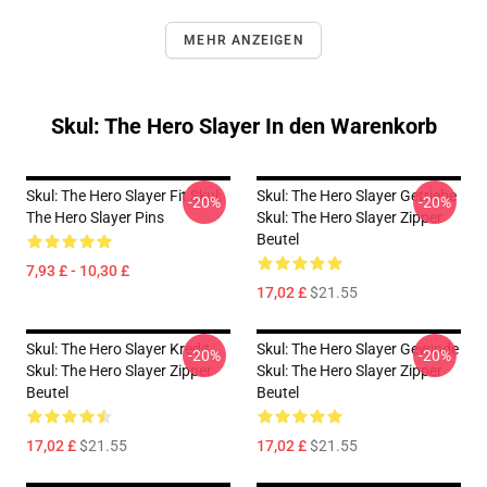
MEHR ANZEIGEN
Skul: The Hero Slayer In den Warenkorb
Skul: The Hero Slayer Fit Skul:
Skul: The Hero Slayer Getriebe
-20%
-20%
The Hero Slayer Pins
Skul: The Hero Slayer Zipper
Beutel
7,93 £ - 10,30 £
17,02 £
$21.55
Skul: The Hero Slayer Kredit
Skul: The Hero Slayer Gewinde
-20%
-20%
Skul: The Hero Slayer Zipper
Skul: The Hero Slayer Zipper
Beutel
Beutel
17,02 £
$21.55
17,02 £
$21.55