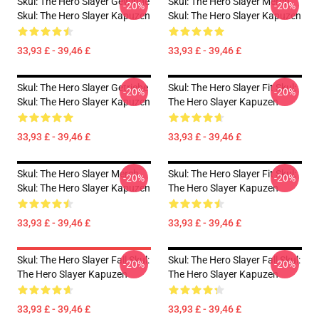
Skul: The Hero Slayer Gewinde
Skul: The Hero Slayer Merch
-20%
-20%
Skul: The Hero Slayer Kapuzen
Skul: The Hero Slayer Kapuzen
33,93 £ - 39,46 £
33,93 £ - 39,46 £
Skul: The Hero Slayer Getriebe
Skul: The Hero Slayer Fit Skul:
-20%
-20%
Skul: The Hero Slayer Kapuzen
The Hero Slayer Kapuzen
33,93 £ - 39,46 £
33,93 £ - 39,46 £
Skul: The Hero Slayer Merch
Skul: The Hero Slayer Fit Skul:
-20%
-20%
Skul: The Hero Slayer Kapuzen
The Hero Slayer Kapuzen
33,93 £ - 39,46 £
33,93 £ - 39,46 £
Skul: The Hero Slayer Fall Skul:
Skul: The Hero Slayer Fall Skul:
-20%
-20%
The Hero Slayer Kapuzen
The Hero Slayer Kapuzen
33,93 £ - 39,46 £
33,93 £ - 39,46 £