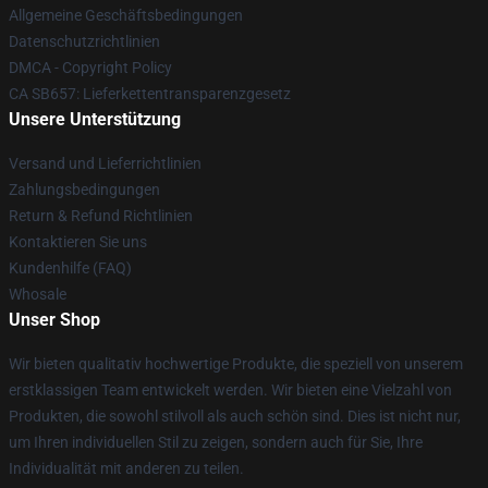
Allgemeine Geschäftsbedingungen
Datenschutzrichtlinien
DMCA - Copyright Policy
CA SB657: Lieferkettentransparenzgesetz
Unsere Unterstützung
Versand und Lieferrichtlinien
Zahlungsbedingungen
Return & Refund Richtlinien
Kontaktieren Sie uns
Kundenhilfe (FAQ)
Whosale
Unser Shop
Wir bieten qualitativ hochwertige Produkte, die speziell von unserem
erstklassigen Team entwickelt werden. Wir bieten eine Vielzahl von
Produkten, die sowohl stilvoll als auch schön sind. Dies ist nicht nur,
um Ihren individuellen Stil zu zeigen, sondern auch für Sie, Ihre
Individualität mit anderen zu teilen.