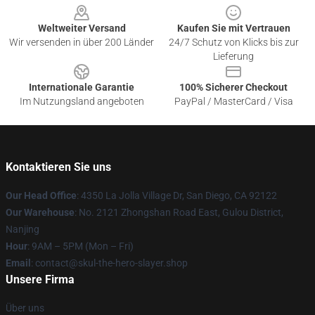
Weltweiter Versand
Kaufen Sie mit Vertrauen
Wir versenden in über 200 Länder
24/7 Schutz von Klicks bis zur
Lieferung
Internationale Garantie
100% Sicherer Checkout
Im Nutzungsland angeboten
PayPal / MasterCard / Visa
Kontaktieren Sie uns
Our Head Office
: 4350 La Jolla Village Dr, San Diego, CA 92122
Our Warehouse
: No. 2121 Zhongshan Road East, Gulou District,
Nanjing
Hour
: 9AM – 5PM (Mon – Fri)
Email
: contact@skul-the-hero-slayer.shop
Unsere Firma
Über uns