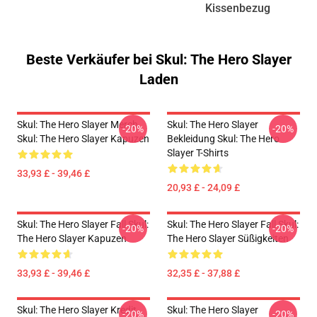
Kissenbezug
Beste Verkäufer bei Skul: The Hero Slayer
Laden
Skul: The Hero Slayer Merch
Skul: The Hero Slayer
-20%
-20%
Skul: The Hero Slayer Kapuzen
Bekleidung Skul: The Hero
Slayer T-Shirts
33,93 £ - 39,46 £
20,93 £ - 24,09 £
Skul: The Hero Slayer Fall Skul:
Skul: The Hero Slayer Fall Skul:
-20%
-20%
The Hero Slayer Kapuzen
The Hero Slayer Süßigkeiten
33,93 £ - 39,46 £
32,35 £ - 37,88 £
Skul: The Hero Slayer Kredit
Skul: The Hero Slayer
-20%
-20%