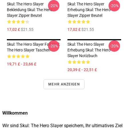
Skul: The Hero Slayer
Skul: The Hero Slayer
-20%
-20%
Bekleidung Skul: The Hero
Erhebung Skul: The Hero
Slayer Zipper Beutel
Slayer Zipper Beutel
17,02 £
$21.55
17,02 £
$21.55
Skul: The Hero Slayer Fall Skul:
Skul: The Hero Slayer
-20%
-20%
The Hero Slayer Taschen
Erhebung Skul: The Hero
Slayer Notizbuch
19,71 £ - 23,66 £
20,39 £ - 22,51 £
MEHR ANZEIGEN
Willkommen
Wir sind Skul: The Hero Slayer speichern, Ihr ultimatives Ziel