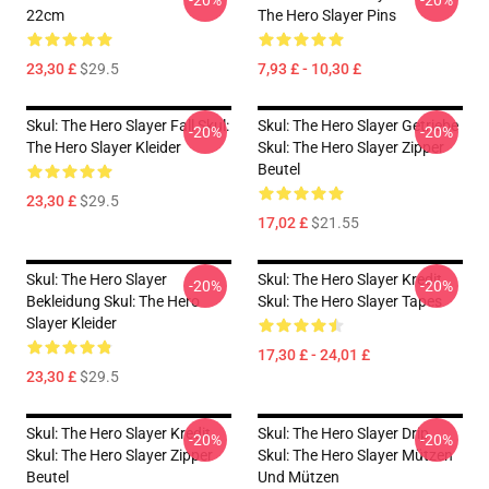
-20%
-20%
22cm
The Hero Slayer Pins
23,30 £
$29.5
7,93 £ - 10,30 £
Skul: The Hero Slayer Fall Skul:
Skul: The Hero Slayer Getriebe
-20%
-20%
The Hero Slayer Kleider
Skul: The Hero Slayer Zipper
Beutel
23,30 £
$29.5
17,02 £
$21.55
Skul: The Hero Slayer
Skul: The Hero Slayer Kredit
-20%
-20%
Bekleidung Skul: The Hero
Skul: The Hero Slayer Tapes
Slayer Kleider
17,30 £ - 24,01 £
23,30 £
$29.5
Skul: The Hero Slayer Kredit
Skul: The Hero Slayer Drip
-20%
-20%
Skul: The Hero Slayer Zipper
Skul: The Hero Slayer Mützen
Beutel
Und Mützen