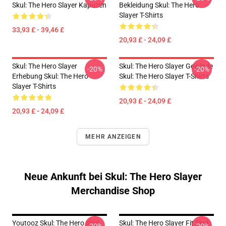
Skul: The Hero Slayer Kapuzen
Bekleidung Skul: The Hero
Slayer T-Shirts
33,93 £ - 39,46 £
20,93 £ - 24,09 £
Skul: The Hero Slayer
Skul: The Hero Slayer Gewinde
-20%
-20%
Erhebung Skul: The Hero
Skul: The Hero Slayer T-Shirts
Slayer T-Shirts
20,93 £ - 24,09 £
20,93 £ - 24,09 £
MEHR ANZEIGEN
Neue Ankunft bei Skul: The Hero Slayer
Merchandise Shop
Youtooz Skul: The Hero Skul
Skul: The Hero Slayer Fit Skul: