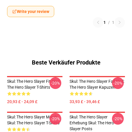
Write your review
1
/
1
Beste Verkäufer Produkte
Skul: The Hero Slayer Fit Skul:
Skul: The Hero Slayer Fall Skul:
-20%
-20%
The Hero Slayer T-Shirts
The Hero Slayer Kapuzen
20,93 £ - 24,09 £
33,93 £ - 39,46 £
Skul: The Hero Slayer Merch
Skul: The Hero Slayer
-20%
-20%
Skul: The Hero Slayer T-Shirts
Erhebung Skul: The Hero
Slayer Posts