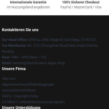
Internationale Garantie
100% Sicherer Checkout
Im Nutzungsland angeboten
PayPal / MasterCard / Visa
Kontaktieren Sie uns
Our Head Office
: 4350 La Jolla Village Dr, San Diego, CA 92122
Our Warehouse
: No. 2121 Zhongshan Road East, Gulou District,
Nanjing
Hour
: 9AM – 5PM (Mon – Fri)
Email
: contact@skul-the-hero-slayer.shop
Unsere Firma
Über uns
Allgemeine Geschäftsbedingungen
Datenschutzrichtlinien
DMCA - Copyright Policy
CA SB657: Lieferkettentransparenzgesetz
Unsere Unterstützung