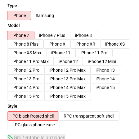
Type
iPhone
Samsung
Model
iPhone 7
iPhone 7 Plus
iPhone 8
iPhone 8 Plus
iPhone X
iPhone XR
iPhone XS
iPhone XS Max
iPhone 11
iPhone 11 Pro
iPhone 11 Pro Max
iPhone 12
iPhone 12 Mini
iPhone 12 Pro
iPhone 12 Pro Max
iPhone 13
iPhone 13 Pro
iPhone 13 Pro Max
iPhone 14
iPhone 14 Pro
iPhone 14 Pro Max
iPhone 15
iPhone 15 Pro
iPhone 15 Pro Max
Style
PC black frosted shell
RPC transparent soft shell
LPC glass phone case
Größentabelle anzeigen