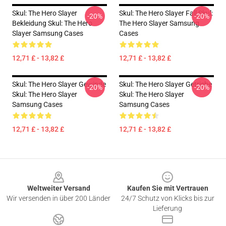
Skul: The Hero Slayer
Skul: The Hero Slayer Fall Skul:
-20%
-20%
Bekleidung Skul: The Hero
The Hero Slayer Samsung
Slayer Samsung Cases
Cases
12,71 £ - 13,82 £
12,71 £ - 13,82 £
Skul: The Hero Slayer Gewinde
Skul: The Hero Slayer Getriebe
-20%
-20%
Skul: The Hero Slayer
Skul: The Hero Slayer
Samsung Cases
Samsung Cases
12,71 £ - 13,82 £
12,71 £ - 13,82 £
Footer
Weltweiter Versand
Kaufen Sie mit Vertrauen
Wir versenden in über 200 Länder
24/7 Schutz von Klicks bis zur
Lieferung