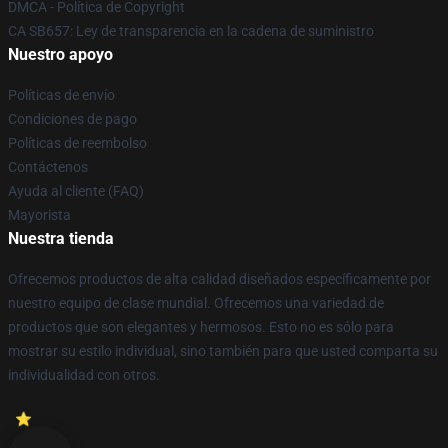
DMCA - Política de Copyright
CA SB657: Ley de transparencia en la cadena de suministro
Nuestro apoyo
Políticas de envío
Condiciones de pago
Políticas de reembolso
Contáctenos
Ayuda al cliente (FAQ)
Mayorista
Nuestra tienda
Ofrecemos productos de alta calidad diseñados específicamente por
nuestro equipo de clase mundial. Ofrecemos una variedad de
productos que son elegantes y hermosos. Esto no es sólo para
mostrar su estilo individual, sino también para que usted comparta su
individualidad con otros.