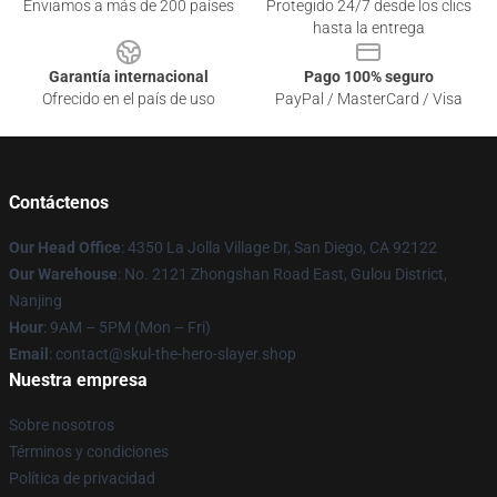
Enviamos a más de 200 países
Protegido 24/7 desde los clics
hasta la entrega
Garantía internacional
Pago 100% seguro
Ofrecido en el país de uso
PayPal / MasterCard / Visa
Contáctenos
Our Head Office
: 4350 La Jolla Village Dr, San Diego, CA 92122
Our Warehouse
: No. 2121 Zhongshan Road East, Gulou District,
Nanjing
Hour
: 9AM – 5PM (Mon – Fri)
Email
: contact@skul-the-hero-slayer.shop
Nuestra empresa
Sobre nosotros
Términos y condiciones
Política de privacidad