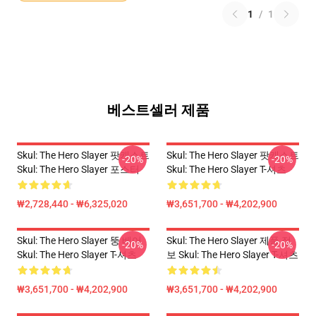
1
/
1
베스트셀러 제품
Skul: The Hero Slayer 팟캐스트
Skul: The Hero Slayer 팟캐스트
-20%
-20%
Skul: The Hero Slayer 포스터
Skul: The Hero Slayer T-셔츠
₩2,728,440 - ₩6,325,020
₩3,651,700 - ₩4,202,900
Skul: The Hero Slayer 뚱 베어
Skul: The Hero Slayer 제품 정
-20%
-20%
Skul: The Hero Slayer T-셔츠
보 Skul: The Hero Slayer T-셔츠
₩3,651,700 - ₩4,202,900
₩3,651,700 - ₩4,202,900