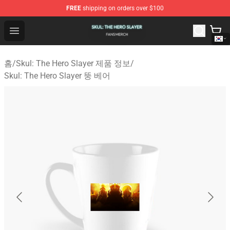
FREE
shipping on orders over $100
Skul: The Hero Slayer Shop - Official Skul: The Hero Sla
Open menu
홈
/
Skul: The Hero Slayer 제품 정보
/
Skul: The Hero Slayer 뚱 베어