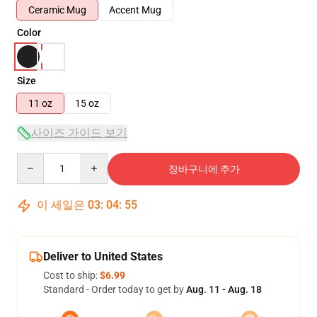
Ceramic Mug
Accent Mug
Color
Size
11 oz
15 oz
사이즈 가이드 보기
Quantity
장바구니에 추가
이 세일은
03
:
04
:
55
Deliver to United States
Cost to ship:
$6.99
Standard - Order today to get by
Aug. 11 - Aug. 18