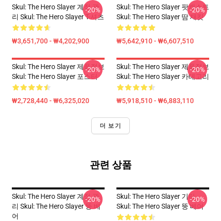
Skul: The Hero Slayer 계정 관
Skul: The Hero Slayer 팟캐스트
-20%
-20%
리 Skul: The Hero Slayer T-셔츠
Skul: The Hero Slayer 땀 재킷
₩3,651,700 - ₩4,202,900
₩5,642,910 - ₩6,607,510
Skul: The Hero Slayer 제품정보
Skul: The Hero Slayer 제품정보
-20%
-20%
Skul: The Hero Slayer 포스터
Skul: The Hero Slayer 카테고리
₩2,728,440 - ₩6,325,020
₩5,918,510 - ₩6,883,110
더 보기
관련 상품
Skul: The Hero Slayer 계정 관
Skul: The Hero Slayer 기타
-20%
-20%
리 Skul: The Hero Slayer 뚱 베
Skul: The Hero Slayer 뚱 베어
어