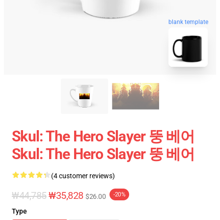
blank template
Skul: The Hero Slayer 뚱 베어
Skul: The Hero Slayer 뚱 베어
(4 customer reviews)
₩44,785
₩35,828
-20%
$26.00
Type