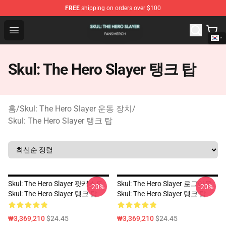
FREE
shipping on orders over $100
Skul: The Hero Slayer Shop - Official Skul: The Hero Sla
Open menu
Skul: The Hero Slayer 탱크 탑
홈
/
Skul: The Hero Slayer 운동 장치
/
Skul: The Hero Slayer 탱크 탑
Skul: The Hero Slayer 팟캐스트
Skul: The Hero Slayer 로그아웃
-20%
-20%
Skul: The Hero Slayer 탱크 탑
Skul: The Hero Slayer 탱크 탑
₩3,369,210
$24.45
₩3,369,210
$24.45