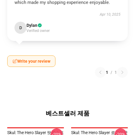
which made my shopping experience enjoyable.
Apr 10, 2025
Dylan
D
Verified owner
Write your review
1
/
1
베스트셀러 제품
Skul: The Hero Slayer 팟캐스트
Skul: The Hero Slayer 로그아웃
-20%
-20%