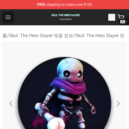
FREE
shipping on orders over $100
Skul: The Hero Slayer Shop - Official Skul: The Hero Sla
Open menu
홈
/
Skul: The Hero Slayer 제품 정보
/
Skul: The Hero Slayer 핀