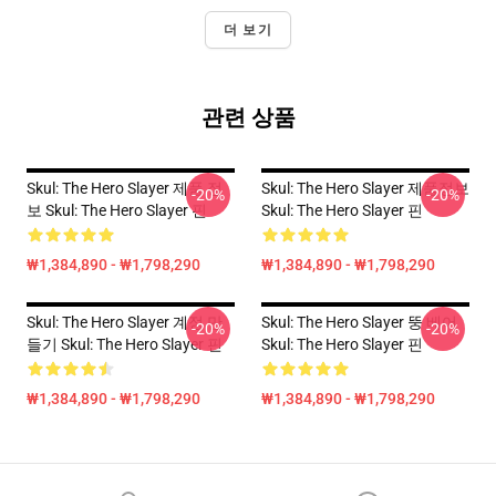
더 보기
관련 상품
Skul: The Hero Slayer 제품 정
Skul: The Hero Slayer 제품정보
-20%
-20%
보 Skul: The Hero Slayer 핀
Skul: The Hero Slayer 핀
₩1,384,890 - ₩1,798,290
₩1,384,890 - ₩1,798,290
Skul: The Hero Slayer 계정 만
Skul: The Hero Slayer 뚱 베어
-20%
-20%
들기 Skul: The Hero Slayer 핀
Skul: The Hero Slayer 핀
₩1,384,890 - ₩1,798,290
₩1,384,890 - ₩1,798,290
Footer