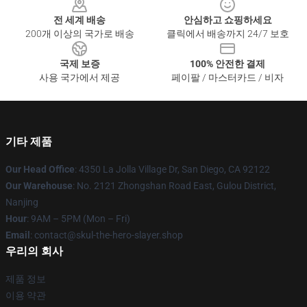
전 세계 배송
안심하고 쇼핑하세요
200개 이상의 국가로 배송
클릭에서 배송까지 24/7 보호
국제 보증
100% 안전한 결제
사용 국가에서 제공
페이팔 / 마스터카드 / 비자
기타 제품
Our Head Office
: 4350 La Jolla Village Dr, San Diego, CA 92122
Our Warehouse
: No. 2121 Zhongshan Road East, Gulou District,
Nanjing
Hour
: 9AM – 5PM (Mon – Fri)
Email
: contact@skul-the-hero-slayer.shop
우리의 회사
제품 정보
이용 약관