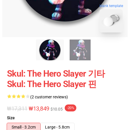
blank template
Skul: The Hero Slayer 기타
Skul: The Hero Slayer 핀
(2 customer reviews)
₩17,311
₩13,849
-20%
$10.05
Size
Small - 3.2cm
Large - 5.8cm