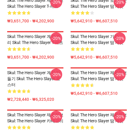
Skul: The Hero Slayer 제품정보
Skul: The Hero Slayer 로그아웃
-20%
-20%
Skul: The Hero Slayer T-셔츠
Skul: The Hero Slayer 땀 재킷
₩3,651,700 - ₩4,202,900
₩5,642,910 - ₩6,607,510
Skul: The Hero Slayer 계정 관
Skul: The Hero Slayer 기타
-20%
-20%
리 Skul: The Hero Slayer T-셔츠
Skul: The Hero Slayer 땀 재킷
₩3,651,700 - ₩4,202,900
₩5,642,910 - ₩6,607,510
Skul: The Hero Slayer 계정 만
Skul: The Hero Slayer 제품정보
-20%
-20%
들기 Skul: The Hero Slayer 포
Skul: The Hero Slayer 땀 재킷
스터
₩5,642,910 - ₩6,607,510
₩2,728,440 - ₩6,325,020
Skul: The Hero Slayer 제품정보
Skul: The Hero Slayer 제품정보
-20%
-20%
Skul: The Hero Slayer 카테고리
Skul: The Hero Slayer 땀 재킷