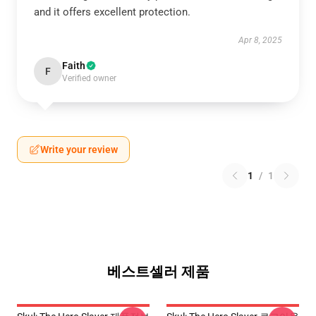
and it offers excellent protection.
Apr 8, 2025
Faith
F
Verified owner
Write your review
1
/
1
베스트셀러 제품