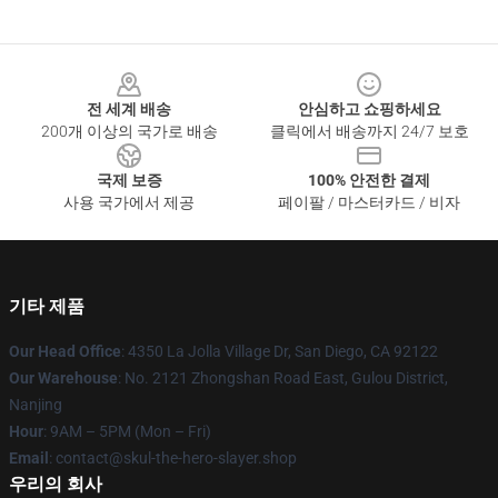
Footer
전 세계 배송
안심하고 쇼핑하세요
200개 이상의 국가로 배송
클릭에서 배송까지 24/7 보호
국제 보증
100% 안전한 결제
사용 국가에서 제공
페이팔 / 마스터카드 / 비자
기타 제품
Our Head Office
: 4350 La Jolla Village Dr, San Diego, CA 92122
Our Warehouse
: No. 2121 Zhongshan Road East, Gulou District,
Nanjing
Hour
: 9AM – 5PM (Mon – Fri)
Email
: contact@skul-the-hero-slayer.shop
우리의 회사