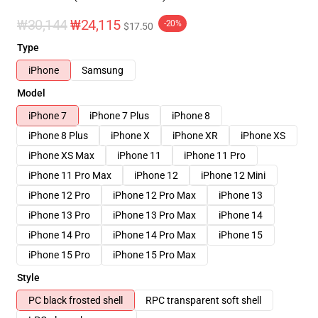
₩30,144
₩24,115
-20%
$17.50
Type
iPhone
Samsung
Model
iPhone 7
iPhone 7 Plus
iPhone 8
iPhone 8 Plus
iPhone X
iPhone XR
iPhone XS
iPhone XS Max
iPhone 11
iPhone 11 Pro
iPhone 11 Pro Max
iPhone 12
iPhone 12 Mini
iPhone 12 Pro
iPhone 12 Pro Max
iPhone 13
iPhone 13 Pro
iPhone 13 Pro Max
iPhone 14
iPhone 14 Pro
iPhone 14 Pro Max
iPhone 15
iPhone 15 Pro
iPhone 15 Pro Max
Style
PC black frosted shell
RPC transparent soft shell