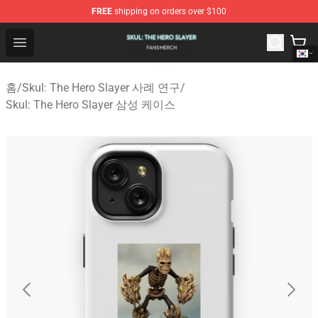
FREE
shipping on orders over $100
Skul: The Hero Slayer Shop - Official Skul: The Hero Sla
Open menu
홈
/
Skul: The Hero Slayer 사례 연구
/
Skul: The Hero Slayer 삼성 케이스