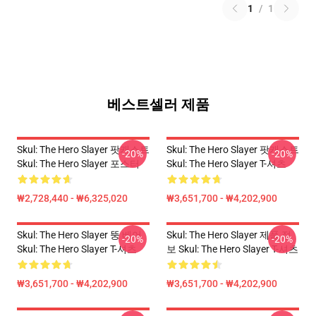
1
/
1
베스트셀러 제품
Skul: The Hero Slayer 팟캐스트
Skul: The Hero Slayer 팟캐스트
-20%
-20%
Skul: The Hero Slayer 포스터
Skul: The Hero Slayer T-셔츠
₩2,728,440 - ₩6,325,020
₩3,651,700 - ₩4,202,900
Skul: The Hero Slayer 뚱 베어
Skul: The Hero Slayer 제품 정
-20%
-20%
Skul: The Hero Slayer T-셔츠
보 Skul: The Hero Slayer T-셔츠
₩3,651,700 - ₩4,202,900
₩3,651,700 - ₩4,202,900