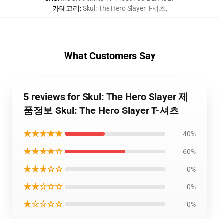
카테고리
:
Skul: The Hero Slayer T-셔츠
,
What Customers Say
5 reviews for Skul: The Hero Slayer 제
품정보 Skul: The Hero Slayer T-셔츠
★★★★★
40%
★★★★☆
60%
★★★☆☆
0%
★★☆☆☆
0%
★☆☆☆☆
0%