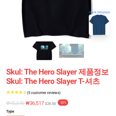
blank template
Skul: The Hero Slayer 제품정보
Skul: The Hero Slayer T-셔츠
(5 customer reviews)
₩45,646
₩36,517
-20%
$26.50
Type