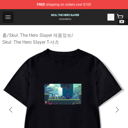
FREE
shipping on orders over $100
Skul: The Hero Slayer Shop - Official Skul: The Hero Sla
Open menu
홈
/
Skul: The Hero Slayer 제품정보
/
Skul: The Hero Slayer T-셔츠