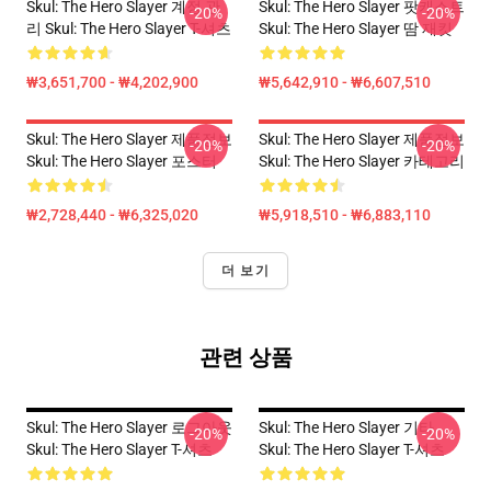
Skul: The Hero Slayer 계정 관
Skul: The Hero Slayer 팟캐스트
-20%
-20%
리 Skul: The Hero Slayer T-셔츠
Skul: The Hero Slayer 땀 재킷
₩3,651,700 - ₩4,202,900
₩5,642,910 - ₩6,607,510
Skul: The Hero Slayer 제품정보
Skul: The Hero Slayer 제품정보
-20%
-20%
Skul: The Hero Slayer 포스터
Skul: The Hero Slayer 카테고리
₩2,728,440 - ₩6,325,020
₩5,918,510 - ₩6,883,110
더 보기
관련 상품
Skul: The Hero Slayer 로그아웃
Skul: The Hero Slayer 기타
-20%
-20%
Skul: The Hero Slayer T-셔츠
Skul: The Hero Slayer T-셔츠