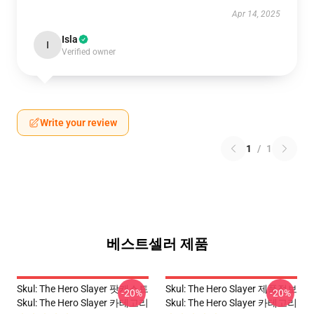
Apr 14, 2025
Isla
I
Verified owner
Write your review
1
/
1
베스트셀러 제품
Skul: The Hero Slayer 팟캐스트
Skul: The Hero Slayer 제품정보
-20%
-20%
Skul: The Hero Slayer 카테고리
Skul: The Hero Slayer 카테고리