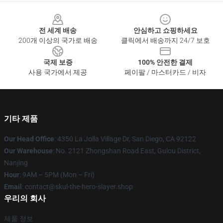
Footer
전 세계 배송
안심하고 쇼핑하세요
200개 이상의 국가로 배송
클릭에서 배송까지 24/7 보호
국제 보증
100% 안전한 결제
사용 국가에서 제공
페이팔 / 마스터카드 / 비자
기타 제품
Our Head Office
: 4350 La Jolla Village Dr, San Diego, CA 92122
Our Warehouse
: No. 2121 Zhongshan Road East, Gulou District,
Nanjing
Hour
: 9AM – 5PM (Mon – Fri)
Email
: contact@skul-the-hero-slayer.shop
우리의 회사
제품 정보