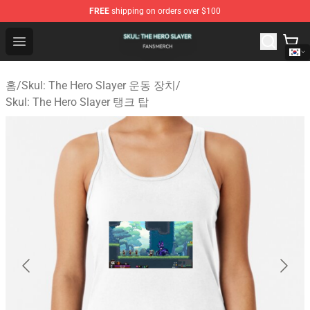
FREE
shipping on orders over $100
Skul: The Hero Slayer Shop - Official Skul: The Hero Sla
Open menu
홈
/
Skul: The Hero Slayer 운동 장치
/
Skul: The Hero Slayer 탱크 탑