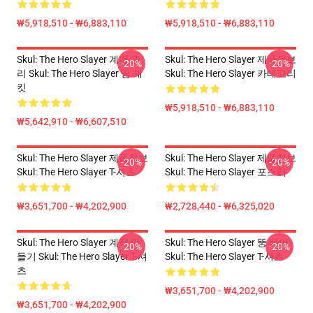
₩5,918,510 - ₩6,883,110
₩5,918,510 - ₩6,883,110
Skul: The Hero Slayer 계정 관
Skul: The Hero Slayer 제품정보
-20%
-20%
리 Skul: The Hero Slayer 땀 재
Skul: The Hero Slayer 카테고리
킷
₩5,918,510 - ₩6,883,110
₩5,642,910 - ₩6,607,510
Skul: The Hero Slayer 제품정보
Skul: The Hero Slayer 제품정보
-20%
-20%
Skul: The Hero Slayer T-셔츠
Skul: The Hero Slayer 포스터
₩3,651,700 - ₩4,202,900
₩2,728,440 - ₩6,325,020
Skul: The Hero Slayer 계정 만
Skul: The Hero Slayer 뚱 베어
-20%
-20%
들기 Skul: The Hero Slayer T-셔
Skul: The Hero Slayer T-셔츠
츠
₩3,651,700 - ₩4,202,900
₩3,651,700 - ₩4,202,900