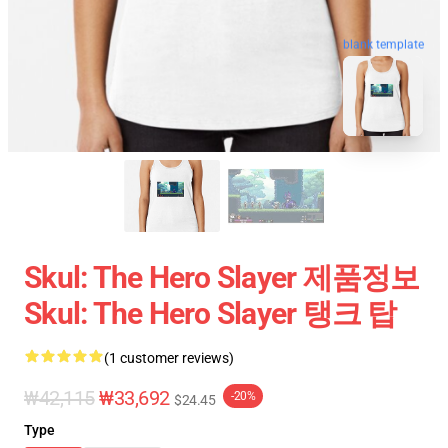
blank template
Skul: The Hero Slayer 제품정보
Skul: The Hero Slayer 탱크 탑
(1 customer reviews)
₩42,115
₩33,692
-20%
$24.45
Type