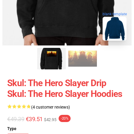
blank template
Skul: The Hero Slayer Drip
Skul: The Hero Slayer Hoodies
(4 customer reviews)
€49.39
€39.51
-20%
$42.95
Type