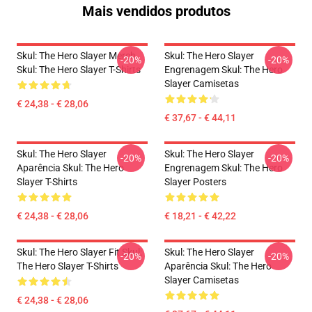
Mais vendidos produtos
Skul: The Hero Slayer Merch
Skul: The Hero Slayer
-20%
-20%
Skul: The Hero Slayer T-Shirts
Engrenagem Skul: The Hero
Slayer Camisetas
€ 24,38 - € 28,06
€ 37,67 - € 44,11
Skul: The Hero Slayer
Skul: The Hero Slayer
-20%
-20%
Aparência Skul: The Hero
Engrenagem Skul: The Hero
Slayer T-Shirts
Slayer Posters
€ 24,38 - € 28,06
€ 18,21 - € 42,22
Skul: The Hero Slayer Fit Skul:
Skul: The Hero Slayer
-20%
-20%
The Hero Slayer T-Shirts
Aparência Skul: The Hero
Slayer Camisetas
€ 24,38 - € 28,06