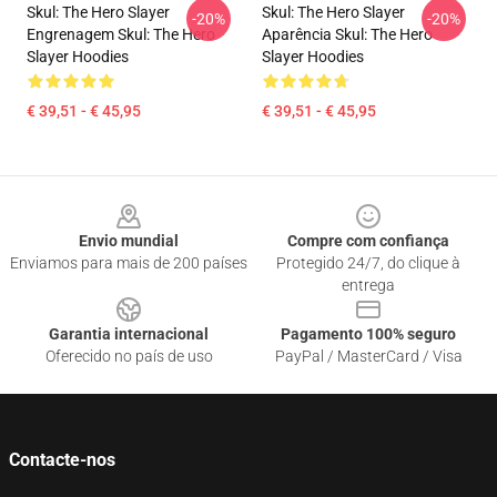
Skul: The Hero Slayer
Skul: The Hero Slayer
-20%
-20%
Engrenagem Skul: The Hero
Aparência Skul: The Hero
Slayer Hoodies
Slayer Hoodies
€ 39,51 - € 45,95
€ 39,51 - € 45,95
Footer
Envio mundial
Compre com confiança
Enviamos para mais de 200 países
Protegido 24/7, do clique à
entrega
Garantia internacional
Pagamento 100% seguro
Oferecido no país de uso
PayPal / MasterCard / Visa
Contacte-nos