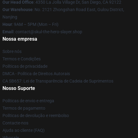
Our Head Office
: 4350 La Jolla Village Dr, San Diego, CA 92122
Our Warehouse
: No. 2121 Zhongshan Road East, Gulou District,
Nanjing
Hour
: 9AM – 5PM (Mon – Fri)
Email
: contact@skul-the-hero-slayer.shop
Nossa empresa
Sobre nós
Termos e Condições
Políticas de privacidade
DMCA - Política de Direitos Autorais
CA SB657: Lei de Transparência de Cadeia de Suprimentos
Nosso Suporte
Políticas de envio e entrega
Termos de pagamento
Políticas de devolução e reembolso
Contacte-nos
Ajuda ao cliente (FAQ)
Whosale