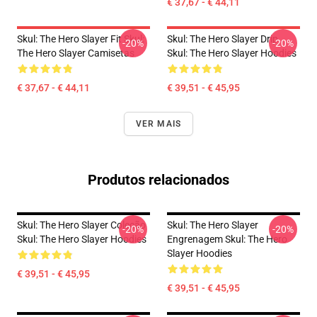
€ 37,67 - € 44,11
Skul: The Hero Slayer Fit Skul:
Skul: The Hero Slayer Drip
-20%
-20%
The Hero Slayer Camisetas
Skul: The Hero Slayer Hoodies
€ 37,67 - € 44,11
€ 39,51 - € 45,95
VER MAIS
Produtos relacionados
Skul: The Hero Slayer Coleção
Skul: The Hero Slayer
-20%
-20%
Skul: The Hero Slayer Hoodies
Engrenagem Skul: The Hero
Slayer Hoodies
€ 39,51 - € 45,95
€ 39,51 - € 45,95