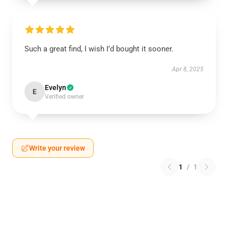
Such a great find, I wish I’d bought it sooner.
Apr 8, 2025
Evelyn
E
Verified owner
Write your review
1
/
1