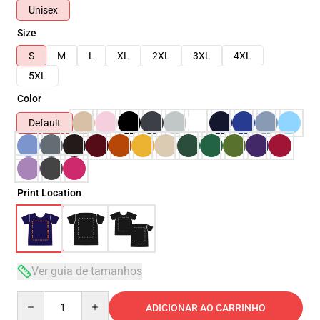
Unisex
Size
S
M
L
XL
2XL
3XL
4XL
5XL
Color
Default
Print Location
Ver guia de tamanhos
Quantity
ADICIONAR AO CARRINHO