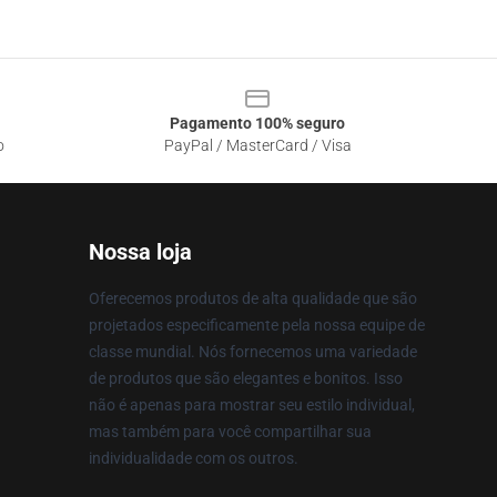
Pagamento 100% seguro
o
PayPal / MasterCard / Visa
Nossa loja
Oferecemos produtos de alta qualidade que são
projetados especificamente pela nossa equipe de
classe mundial. Nós fornecemos uma variedade
de produtos que são elegantes e bonitos. Isso
não é apenas para mostrar seu estilo individual,
mas também para você compartilhar sua
individualidade com os outros.