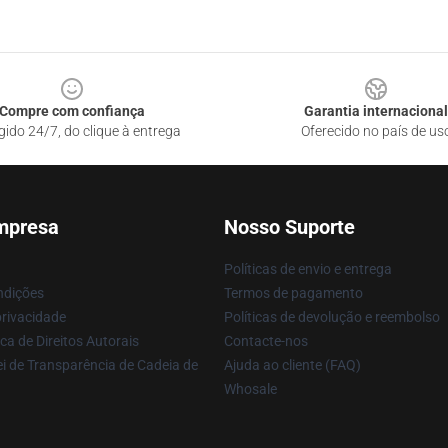
Compre com confiança
Garantia internacional
gido 24/7, do clique à entrega
Oferecido no país de us
mpresa
Nosso Suporte
Políticas de envio e entrega
ndições
Termos de pagamento
privacidade
Políticas de devolução e reembolso
ca de Direitos Autorais
Contacte-nos
i de Transparência de Cadeia de
Ajuda ao cliente (FAQ)
Whosale