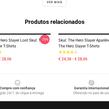
VER MAIS
Produtos relacionados
-20%
Hero Slayer Loot Skul: The
Skul: The Hero Slayer Aparênc
r T-Shirts
The Hero Slayer T-Shirts
€ 28,06
€ 24,38 - € 28,06
Compre com confiança
Garantia internacional
gido 24/7, do clique à entrega
Oferecido no país de us