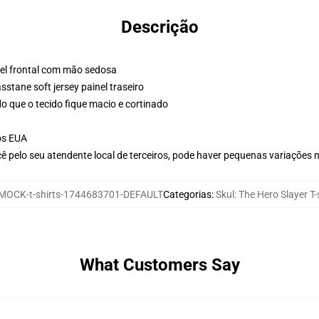
Descrição
nel frontal com mão sedosa
stane soft jersey painel traseiro
o que o tecido fique macio e cortinado
os EUA
ê pelo seu atendente local de terceiros, pode haver pequenas variações 
MOCK-t-shirts-1744683701-DEFAULT
Categorias
:
Skul: The Hero Slayer T-
What Customers Say