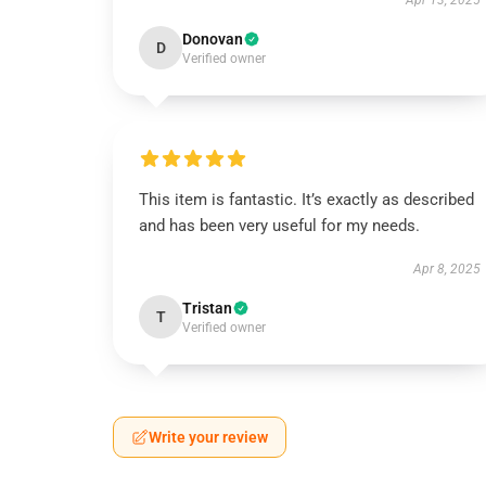
Apr 13, 2025
Donovan
D
Verified owner
This item is fantastic. It’s exactly as described
and has been very useful for my needs.
Apr 8, 2025
Tristan
T
Verified owner
Write your review