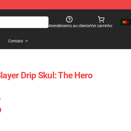
Atendimento ao cliente
Ver carrinho
Contato
layer Drip Skul: The Hero
)