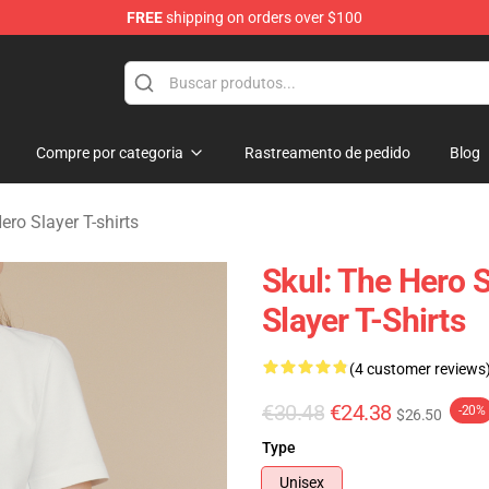
FREE
shipping on orders over $100
layer Merchandise Store
Compre por categoria
Rastreamento de pedido
Blog
ero Slayer T-shirts
Skul: The Hero S
Slayer T-Shirts
(4 customer reviews
€30.48
€24.38
-20%
$26.50
Type
Unisex