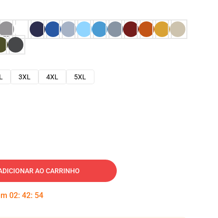
L
3XL
4XL
5XL
ADICIONAR AO CARRINHO
 em
02
:
42
:
53