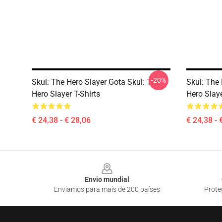
-20%
Skul: The Hero Slayer Gota Skul: The
Skul: The 
Hero Slayer T-Shirts
Hero Slaye
€ 24,38 - € 28,06
€ 24,38 - 
Footer
Envio mundial
Enviamos para mais de 200 países
Prote