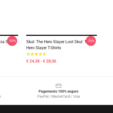
-20%
-20%
ia Skul:
Skul: The Hero Slayer Loot Skul: The
Hero Slayer T-Shirts
€ 24,38 - € 28,06
Pagamento 100% seguro
o
PayPal / MasterCard / Visa