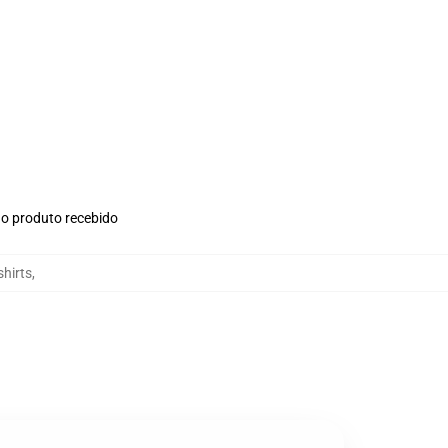
no produto recebido
shirts
,