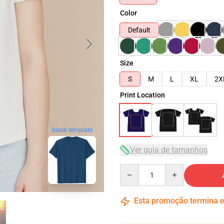
Color
Default
Size
S
M
L
XL
2X
Print Location
blank template
Ver guia de tamanhos
Quantity
Esta promoção termina