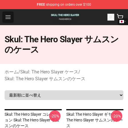
FREE
shipping on orders over $100
Skul: The Hero Slayer Shop - Official Skul: The Hero Sla
Open menu
Skul: The Hero Slayer サムスン
のケース
ホーム
/
Skul: The Hero Slayer ケース
/
Skul: The Hero Slayer サムスンのケース
Skul: The Hero Slayer コレクシ
Skul: The Hero Slayer ギヤ Skul:
-20%
-20%
ョン Skul: The Hero Slayer サム
The Hero Slayer サムスンのケー
スンのケース
ス