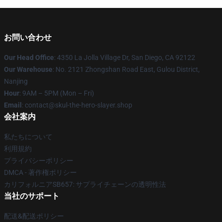
お問い合わせ
Our Head Office
: 4350 La Jolla Village Dr, San Diego, CA 92122
Our Warehouse
: No. 2121 Zhongshan Road East, Gulou District,
Nanjing
Hour
: 9AM – 5PM (Mon – Fri)
Email
: contact@skul-the-hero-slayer.shop
会社案内
私たちについて
利用規約
プライバシーポリシー
DMCA - 著作権ポリシー
カリフォルニアSB657: サプライチェーンの透明性法
当社のサポート
配送&配送ポリシー