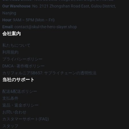
Our Warehouse
: No. 2121 Zhongshan Road East, Gulou District,
Nanjing
Hour
: 9AM – 5PM (Mon – Fri)
Email
: contact@skul-the-hero-slayer.shop
会社案内
私たちについて
利用規約
プライバシーポリシー
DMCA - 著作権ポリシー
カリフォルニアSB657: サプライチェーンの透明性法
当社のサポート
配送&配送ポリシー
支払条件
返品・返金ポリシー
お問い合わせ
カスタマーサポート(FAQ)
スタッフ