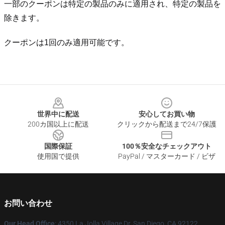
一部のクーポンは特定の製品のみに適用され、特定の製品を
除きます。
クーポンは1回のみ適用可能です。
Footer
世界中に配送
安心してお買い物
200カ国以上に配送
クリックから配送まで24/7保護
国際保証
100％安全なチェックアウト
使用国で提供
PayPal / マスターカード / ビザ
お問い合わせ
Our Head Office
: 4350 La Jolla Village Dr, San Diego, CA 92122