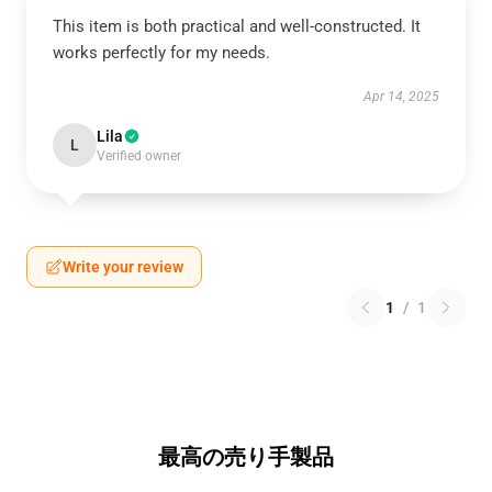
This item is both practical and well-constructed. It
works perfectly for my needs.
Apr 14, 2025
Lila
L
Verified owner
Write your review
1
/
1
最高の売り手製品