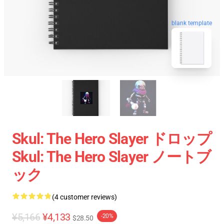
blank template
Skul: The Hero Slayer ドロップ
Skul: The Hero Slayer ノートブ
ック
(4 customer reviews)
¥5,166
¥4,133
-20%
$28.50