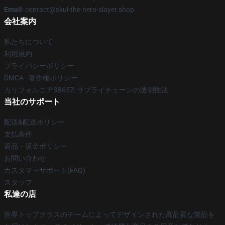
Email
: contact@skul-the-hero-slayer.shop
会社案内
私たちについて
利用規約
プライバシーポリシー
DMCA - 著作権ポリシー
カリフォルニアSB657: サプライチェーンの透明性法
当社のサポート
配送&配送ポリシー
支払条件
返品・返金ポリシー
お問い合わせ
カスタマーサポート(FAQ)
スタッフ
私達の店
世界トップクラスのチームによってデザインされた高品質な製品を