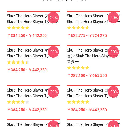
Skul: The Hero Slayer フィット
Skul: The Hero Slayer ドロップ
-20%
-20%
Skul: The Hero Slayer Tシャツ
Skul: The Hero Slayer パーカー
￥384,250 - ￥442,250
￥622,775 - ￥724,275
Skul: The Hero Slayer マーチ
Skul: The Hero Slayer コレクシ
-20%
-20%
Skul: The Hero Slayer Tシャツ
ョン Skul: The Hero Slayer ポ
スター
￥384,250 - ￥442,250
￥287,100 - ￥665,550
Skul: The Hero Slayer マーチ
Skul: The Hero Slayer ログイン
-20%
-20%
Skul: The Hero Slayer Tシャツ
Skul: The Hero Slayer Tシャツ
￥384,250 - ￥442,250
￥384,250 - ￥442,250
Skul: The Hero Slayer ドロップ
Skul: The Hero Slayer ドリップ
-20%
-20%