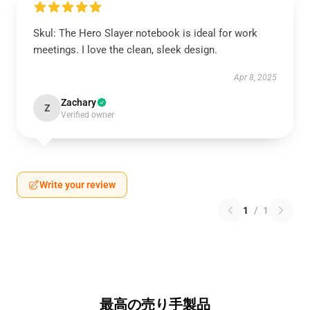
Skul: The Hero Slayer notebook is ideal for work
meetings. I love the clean, sleek design.
Apr 8, 2025
Zachary
Z
Verified owner
Write your review
1
/
1
最高の売り手製品