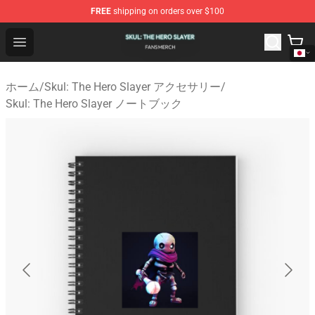
FREE
shipping on orders over $100
Skul: The Hero Slayer Shop - Official Skul: The Hero Sla
Open menu
ホーム
/
Skul: The Hero Slayer アクセサリー
/
Skul: The Hero Slayer ノートブック