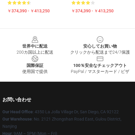
￥374,390 - ￥413,250
￥374,390 - ￥413,250
Footer
世界中に配送
安心してお買い物
200カ国以上に配送
クリックから配送まで24/7保護
国際保証
100％安全なチェックアウト
使用国で提供
PayPal / マスターカード / ビザ
お問い合わせ
Our Head Office
: 4350 La Jolla Village Dr, San Diego, CA 92122
Our Warehouse
: No. 2121 Zhongshan Road East, Gulou District,
Nanjing
Hour
: 9AM – 5PM (Mon – Fri)