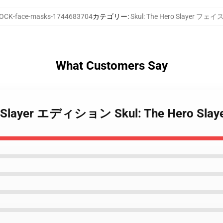
OCK-face-masks-1744683704
カテゴリー
:
Skul: The Hero Slayer フ
What Customers Say
 Hero Slayer エディション Skul: The Hero