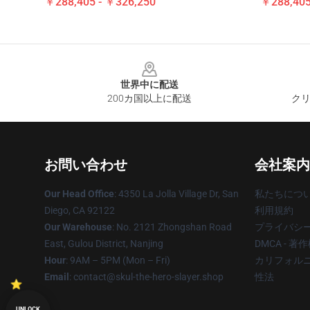
￥288,405 - ￥326,250
￥288,405
Footer
世界中に配送
200カ国以上に配送
クリ
お問い合わせ
会社案内
Our Head Office
: 4350 La Jolla Village Dr, San
私たちにつ
Diego, CA 92122
利用規約
Our Warehouse
: No. 2121 Zhongshan Road
プライバシ
East, Gulou District, Nanjing
DMCA - 
Hour
: 9AM – 5PM (Mon – Fri)
カリフォルニ
Email
: contact@skul-the-hero-slayer.shop
性法
UNLOCK