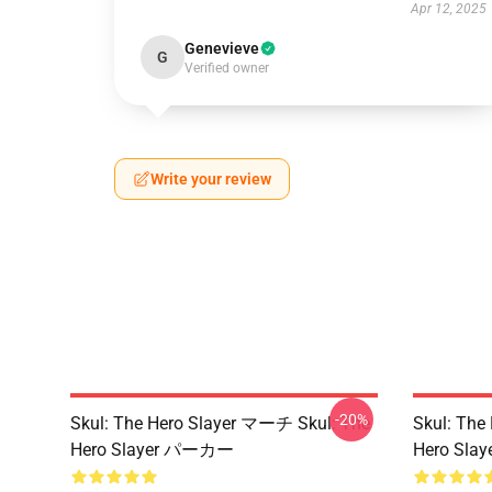
Apr 12, 2025
Genevieve
G
Verified owner
Write your review
-20%
Skul: The Hero Slayer マーチ Skul: The
Skul: The
Hero Slayer パーカー
Hero Sl