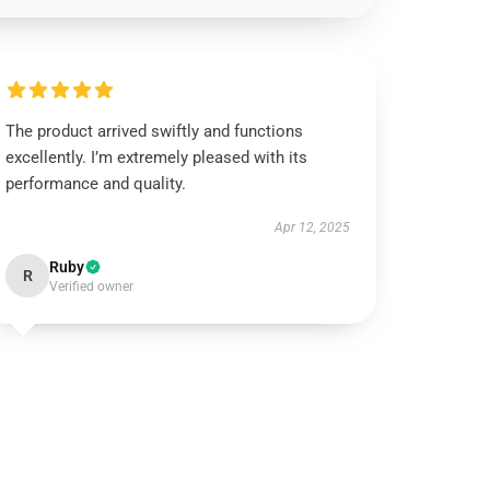
The product arrived swiftly and functions
excellently. I’m extremely pleased with its
performance and quality.
Apr 12, 2025
Ruby
R
Verified owner