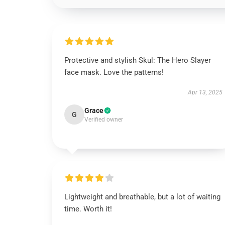
Protective and stylish Skul: The Hero Slayer
face mask. Love the patterns!
Apr 13, 2025
Grace
G
Verified owner
Lightweight and breathable, but a lot of waiting
time. Worth it!