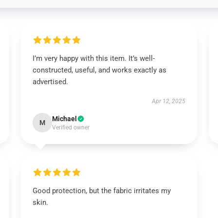
I’m very happy with this item. It’s well-
constructed, useful, and works exactly as
advertised.
Apr 12, 2025
Michael
M
Verified owner
Good protection, but the fabric irritates my
skin.