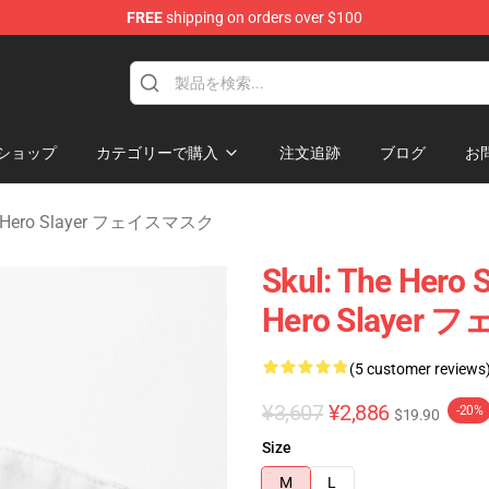
FREE
shipping on orders over $100
layer Merchandise Store
ショップ
カテゴリーで購入
注文追跡
ブログ
お
he Hero Slayer フェイスマスク
Skul: The Her
Hero Slaye
(5 customer reviews
¥3,607
¥2,886
-20%
$19.90
Size
M
L