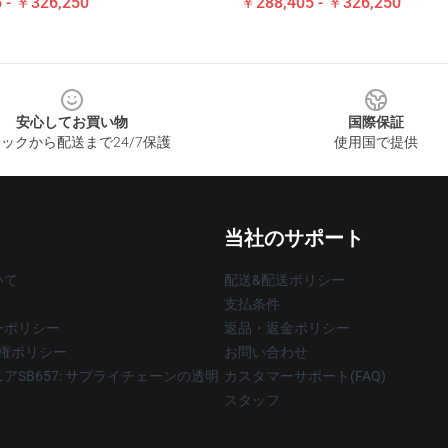
 - ￥326,250
￥288,405 - ￥326,250
安心してお買い物
国際保証
ックから配送まで24/7保護
使用国で提供
当社のサポート
いて
配送&配送ポリシー
支払条件
ーポリシー
返品・返金ポリシー
著作権ポリシー
お問い合わせ
アSB657: サプライチェーンの透明
カスタマーサポート(FAQ)
スタッフ