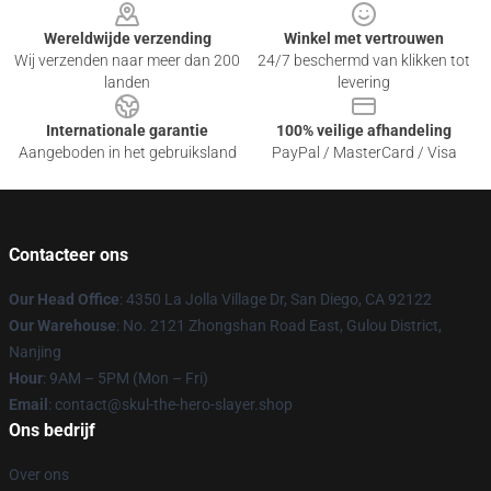
Wereldwijde verzending
Winkel met vertrouwen
Wij verzenden naar meer dan 200
24/7 beschermd van klikken tot
landen
levering
Internationale garantie
100% veilige afhandeling
Aangeboden in het gebruiksland
PayPal / MasterCard / Visa
Contacteer ons
Our Head Office
: 4350 La Jolla Village Dr, San Diego, CA 92122
Our Warehouse
: No. 2121 Zhongshan Road East, Gulou District,
Nanjing
Hour
: 9AM – 5PM (Mon – Fri)
Email
: contact@skul-the-hero-slayer.shop
Ons bedrijf
Over ons