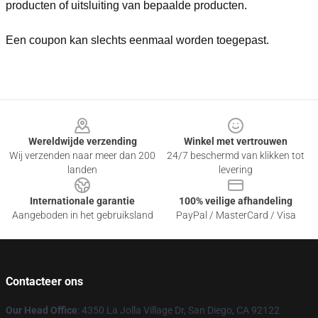
producten of uitsluiting van bepaalde producten.
Een coupon kan slechts eenmaal worden toegepast.
Footer
Wereldwijde verzending
Winkel met vertrouwen
Wij verzenden naar meer dan 200
24/7 beschermd van klikken tot
landen
levering
Internationale garantie
100% veilige afhandeling
Aangeboden in het gebruiksland
PayPal / MasterCard / Visa
Contacteer ons
Our Head Office
: 4350 La Jolla Village Dr, San Diego, CA 92122