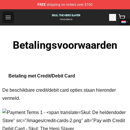
FREE
shipping on orders over $100
Skul: The Hero Slayer Shop - Official Skul: The Hero Sla
Open menu
Betalingsvoorwaarden
Betaling met Credit/Debit Card
De beschikbare credit/debit card opties staan hieronder
vermeld.
Skul: De heldendoder
Store" src="/images/credit-cards-2.png" alt="Pay with Credit
Debit Card - Skul: The Hero Slayer