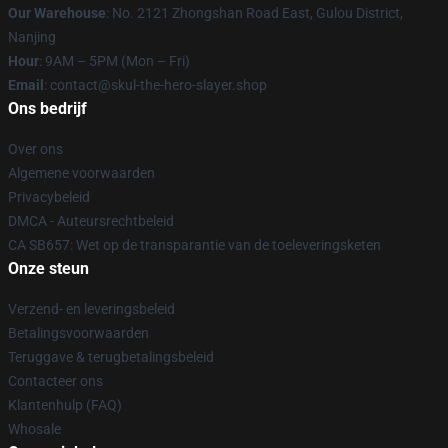
Our Warehouse
: No. 2121 Zhongshan Road East, Gulou District,
Nanjing
Hour
: 9AM – 5PM (Mon – Fri)
Email
: contact@skul-the-hero-slayer.shop
Ons bedrijf
Over ons
Algemene voorwaarden
Privacybeleid
DMCA - Auteursrechtbeleid
CA SB657: Wet op de transparantie van de toeleveringsketen
Onze steun
Verzend- en leveringsbeleid
Betalingsvoorwaarden
Teruggave & terugbetalingsbeleid
Contacteer ons
Klantenhulp (FAQ)
Whosale