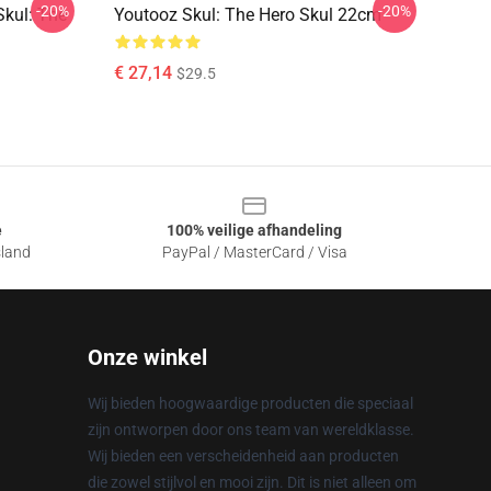
-20%
-20%
Skul: The
Youtooz Skul: The Hero Skul 22cm
€ 27,14
$29.5
e
100% veilige afhandeling
sland
PayPal / MasterCard / Visa
Onze winkel
Wij bieden hoogwaardige producten die speciaal
zijn ontworpen door ons team van wereldklasse.
Wij bieden een verscheidenheid aan producten
die zowel stijlvol en mooi zijn. Dit is niet alleen om