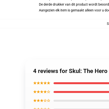
De derde drukker van dit product wordt beoord
Aangezien elk item is gemaakt alleen voor u doo
S
4 reviews for Skul: The Hero
★★★★★
★★★★☆
★★★☆☆