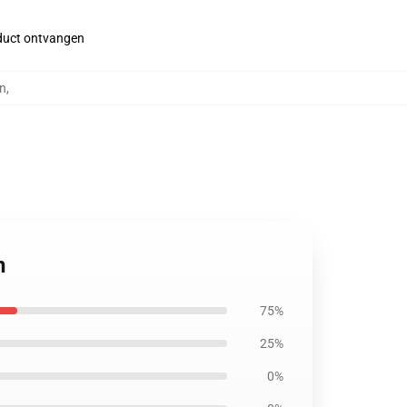
roduct ontvangen
en
,
n
75%
25%
0%