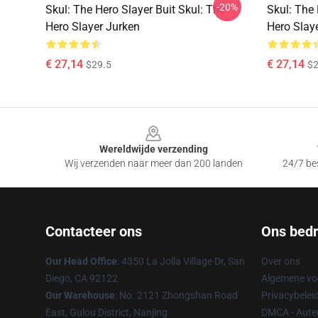
-20%
Skul: The Hero Slayer Buit Skul: The
Skul: The 
Hero Slayer Jurken
Hero Slay
€ 27,14
€ 27,14
$29.5
$2
Footer
Wereldwijde verzending
Wij verzenden naar meer dan 200 landen
24/7 bes
Contacteer ons
Ons bedri
Our Head Office
: 4350 La Jolla Village Dr, San
Over ons
Diego, CA 92122
Algemene v
Our Warehouse
: No. 2121 Zhongshan Road
Privacybelei
East, Gulou District, Nanjing
DMCA - Auteu