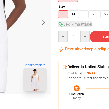
Size
S
M
L
XL
2X
Bekijk maattabel
Quantity
TOE
Deze uitverkoop eindigt 
blank template
Deliver to United States
Cost to ship:
$6.99
Standard - Order today to g
Production
Today