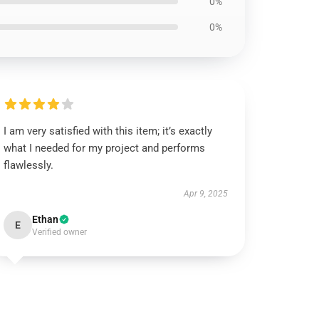
0%
0%
I am very satisfied with this item; it’s exactly
what I needed for my project and performs
flawlessly.
Apr 9, 2025
Ethan
E
Verified owner