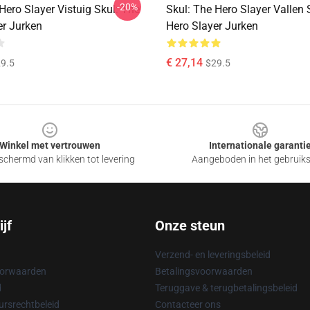
-20%
Hero Slayer Vistuig Skul: The
Skul: The Hero Slayer Vallen 
er Jurken
Hero Slayer Jurken
€ 27,14
9.5
$29.5
Winkel met vertrouwen
Internationale garanti
chermd van klikken tot levering
Aangeboden in het gebruik
jf
Onze steun
Verzend- en leveringsbeleid
oorwaarden
Betalingsvoorwaarden
d
Teruggave & terugbetalingsbeleid
rsrechtbeleid
Contacteer ons