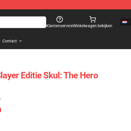
Klantenservice
Winkelwagen bekijken
Contact
layer Editie Skul: The Hero
)