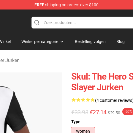
FREE
shipping on orders over $100
layer Merchandise Store
Winkel
Winkel per categorie
Bestelling volgen
Blog
yer Jurken
Skul: The Hero S
Slayer Jurken
(4 customer reviews
€33.93
€27.14
-20%
$29.50
Type
Women