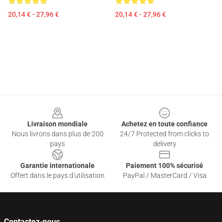
20,14 € - 27,96 €
20,14 € - 27,96 €
Footer
Livraison mondiale
Achetez en toute confiance
Nous livrons dans plus de 200
24/7 Protected from clicks to
pays
delivery
Garantie internationale
Paiement 100% sécurisé
Offert dans le pays d'utilisation
PayPal / MasterCard / Visa
Contactez-nous