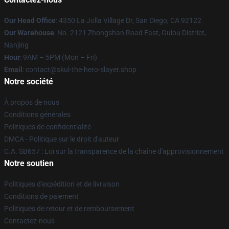
Our Head Office
: 4350 La Jolla Village Dr, San Diego, CA 92122
Our Warehouse
: No. 2121 Zhongshan Road East, Gulou District,
Nanjing
Hour
: 9AM – 5PM (Mon – Fri)
Email
: contact@skul-the-hero-slayer.shop
Notre société
À propos de nous
Conditions générales
Politiques de confidentialité
DMCA - Politique sur le droit d'auteur
C.A. SB657 : Loi sur la transparence de la chaîne d'approvisionnement
Notre soutien
Politiques d'expédition et de livraison
Conditions de paiement
Politiques de retour et de remboursement
Contactez-nous