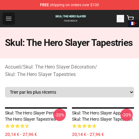
FREE
shipping on orders over $100
Skul: The Hero Slayer Shop - Official Skul: The Hero Sla
Open menu
Skul: The Hero Slayer Tapestries
Accueil
/
Skul: The Hero Slayer Décoration
/
Skul: The Hero Slayer Tapestries
Skul: The Hero Slayer Perte Skul:
Skul: The Hero Slayer Appareil
-20%
-20%
The Hero Slayer Tapestries
Skul: The Hero Slayer Tapestries
20,14 € - 27,96 €
20,14 € - 27,96 €