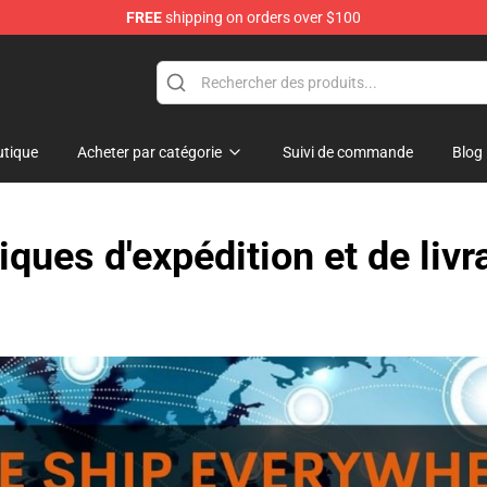
FREE
shipping on orders over $100
layer Merchandise Store
tique
Acheter par catégorie
Suivi de commande
Blog
tiques d'expédition et de livr