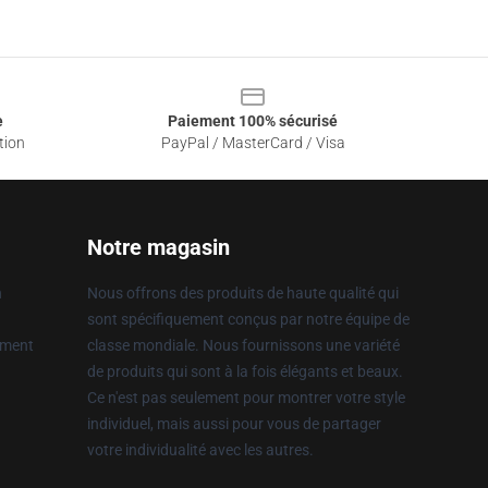
e
Paiement 100% sécurisé
tion
PayPal / MasterCard / Visa
Notre magasin
n
Nous offrons des produits de haute qualité qui
sont spécifiquement conçus par notre équipe de
ement
classe mondiale. Nous fournissons une variété
de produits qui sont à la fois élégants et beaux.
Ce n'est pas seulement pour montrer votre style
individuel, mais aussi pour vous de partager
votre individualité avec les autres.