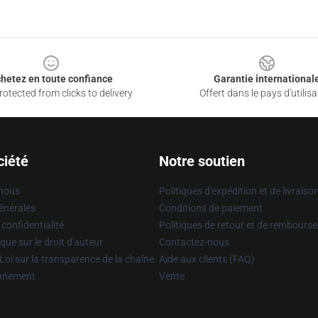
hetez en toute confiance
Garantie international
otected from clicks to delivery
Offert dans le pays d'utilisa
ciété
Notre soutien
 nous
Politiques d'expédition et de livraiso
énérales
Conditions de paiement
 confidentialité
Politiques de retour et de rembours
que sur le droit d'auteur
Contactez-nous
Loi sur la transparence de la chaîne
Aide aux clients (FAQ)
onnement
Vente