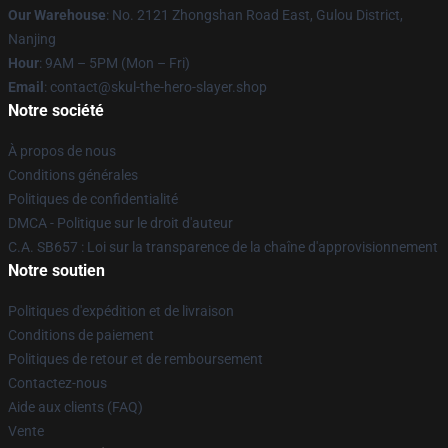
Our Warehouse
: No. 2121 Zhongshan Road East, Gulou District,
Nanjing
Hour
: 9AM – 5PM (Mon – Fri)
Email
: contact@skul-the-hero-slayer.shop
Notre société
À propos de nous
Conditions générales
Politiques de confidentialité
DMCA - Politique sur le droit d'auteur
C.A. SB657 : Loi sur la transparence de la chaîne d'approvisionnement
Notre soutien
Politiques d'expédition et de livraison
Conditions de paiement
Politiques de retour et de remboursement
Contactez-nous
Aide aux clients (FAQ)
Vente