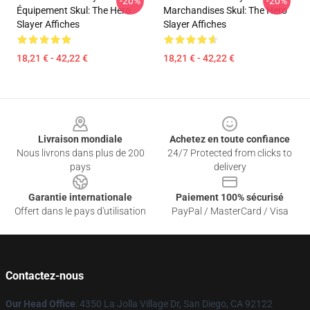
-20%
-20%
Équipement Skul: The Hero
Marchandises Skul: The Hero
Slayer Affiches
Slayer Affiches
18,21 € - 42,22 €
18,21 € - 42,22 €
Footer
Livraison mondiale
Achetez en toute confiance
Nous livrons dans plus de 200
24/7 Protected from clicks to
pays
delivery
Garantie internationale
Paiement 100% sécurisé
Offert dans le pays d'utilisation
PayPal / MasterCard / Visa
Contactez-nous
Our Head Office
: 4350 La Jolla Village Dr, San Diego, CA 92122