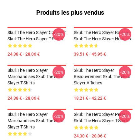
Produits les plus vendus
Skul: The Hero Slayer Convient
Skul: The Hero Slayer Baisse
-20%
-20%
Skul: The Hero Slayer T-Shirts
Skul: The Hero Slayer Hoodies
24,38 € - 28,06 €
39,51 € - 45,95 €
Skul: The Hero Slayer
Skul: The Hero Slayer
-20%
-20%
Marchandises Skul: The Hero
Recouvrement Skul: The Hero
Slayer T-Shirts
Slayer Affiches
24,38 € - 28,06 €
18,21 € - 42,22 €
Skul: The Hero Slayer
Skul: The Hero Slayer Perte
-20%
-20%
Marchandises Skul: The Hero
Skul: The Hero Slayer T-Shirts
Slayer T-Shirts
24,38 € - 28,06 €