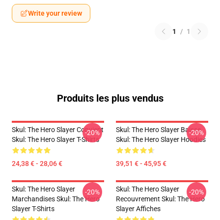
Write your review
1
/
1
Produits les plus vendus
Skul: The Hero Slayer Convient
Skul: The Hero Slayer Baisse
-20%
-20%
Skul: The Hero Slayer T-Shirts
Skul: The Hero Slayer Hoodies
24,38 € - 28,06 €
39,51 € - 45,95 €
Skul: The Hero Slayer
Skul: The Hero Slayer
-20%
-20%
Marchandises Skul: The Hero
Recouvrement Skul: The Hero
Slayer T-Shirts
Slayer Affiches