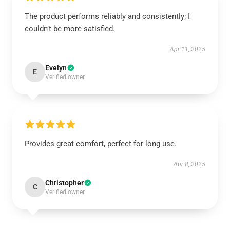
The product performs reliably and consistently; I
couldn’t be more satisfied.
Apr 11, 2025
Evelyn
E
Verified owner
Provides great comfort, perfect for long use.
Apr 8, 2025
Christopher
C
Verified owner