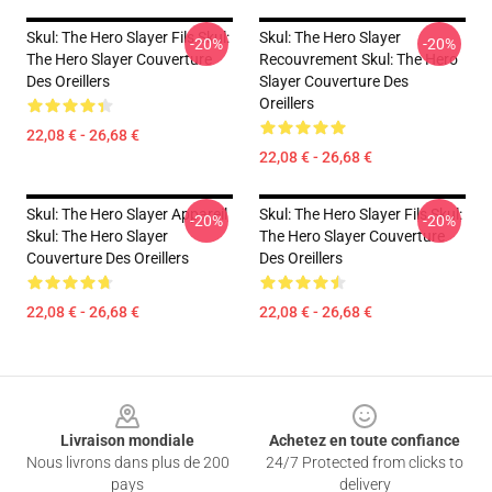
Skul: The Hero Slayer Fils Skul:
Skul: The Hero Slayer
-20%
-20%
The Hero Slayer Couverture
Recouvrement Skul: The Hero
Des Oreillers
Slayer Couverture Des
Oreillers
22,08 € - 26,68 €
22,08 € - 26,68 €
Skul: The Hero Slayer Appareil
Skul: The Hero Slayer Fils Skul:
-20%
-20%
Skul: The Hero Slayer
The Hero Slayer Couverture
Couverture Des Oreillers
Des Oreillers
22,08 € - 26,68 €
22,08 € - 26,68 €
Footer
Livraison mondiale
Achetez en toute confiance
Nous livrons dans plus de 200
24/7 Protected from clicks to
pays
delivery