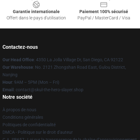
Garantie internationale
Paiement 100% sécurisé
Offert dans le pays d'utilisation
PayPal / MasterCard / Visa
Contactez-nous
Our Head Office
: 4350 La Jolla Village Dr, San Diego, CA 92122
Our Warehouse
: No. 2121 Zhongshan Road East, Gulou District,
Nanjing
Hour
: 9AM – 5PM (Mon – Fri)
Email
: contact@skul-the-hero-slayer.shop
Notre société
À propos de nous
Conditions générales
Politiques de confidentialité
DMCA - Politique sur le droit d'auteur
C.A. SB657 : Loi sur la transparence de la chaîne d'approvisionnement