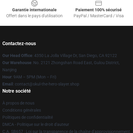
Garantie internationale
Paiement 100% sécurisé
Offert dans le pays d'utilisation
PayPal / MasterCard / Visa
Contactez-nous
Our Head Office
: 4350 La Jolla Village Dr, San Diego, CA 92122
Our Warehouse
: No. 2121 Zhongshan Road East, Gulou District,
Nanjing
Hour
: 9AM – 5PM (Mon – Fri)
Email
: contact@skul-the-hero-slayer.shop
Notre société
À propos de nous
Conditions générales
Politiques de confidentialité
DMCA - Politique sur le droit d'auteur
C.A. SB657 : Loi sur la transparence de la chaîne d'approvisionnement