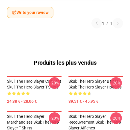
Write your review
1
/
1
Produits les plus vendus
Skul: The Hero Slayer Convient
Skul: The Hero Slayer Baisse
-20%
-20%
Skul: The Hero Slayer T-Shirts
Skul: The Hero Slayer Hoodies
24,38 € - 28,06 €
39,51 € - 45,95 €
Skul: The Hero Slayer
Skul: The Hero Slayer
-20%
-20%
Marchandises Skul: The Hero
Recouvrement Skul: The Hero
Slayer T-Shirts
Slayer Affiches