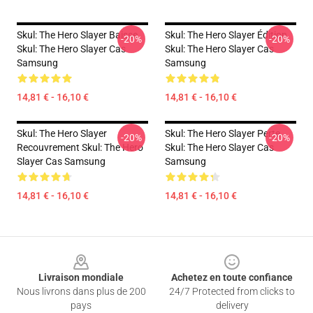
Skul: The Hero Slayer Baisse
Skul: The Hero Slayer Édition
-20%
-20%
Skul: The Hero Slayer Cas
Skul: The Hero Slayer Cas
Samsung
Samsung
14,81 € - 16,10 €
14,81 € - 16,10 €
Skul: The Hero Slayer
Skul: The Hero Slayer Perte
-20%
-20%
Recouvrement Skul: The Hero
Skul: The Hero Slayer Cas
Slayer Cas Samsung
Samsung
14,81 € - 16,10 €
14,81 € - 16,10 €
Footer
Livraison mondiale
Achetez en toute confiance
Nous livrons dans plus de 200
24/7 Protected from clicks to
pays
delivery