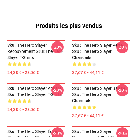
Produits les plus vendus
Skul: The Hero Slayer
Skul: The Hero Slayer Perte
-20%
-20%
Recouvrement Skul: The Hero
Skul: The Hero Slayer
Slayer T-Shirts
Chandails
24,38 € - 28,06 €
37,67 € - 44,11 €
Skul: The Hero Slayer Appareil
Skul: The Hero Slayer Baisse
-20%
-20%
Skul: The Hero Slayer T-Shirts
Skul: The Hero Slayer
Chandails
24,38 € - 28,06 €
37,67 € - 44,11 €
Skul: The Hero Slayer Édition
Skul: The Hero Slayer
-20%
-20%