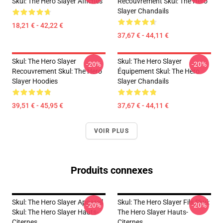
Skul: The Hero Slayer Affiches
Recouvrement Skul: The Hero
Slayer Chandails
18,21 € - 42,22 €
37,67 € - 44,11 €
Skul: The Hero Slayer
Skul: The Hero Slayer
-20%
-20%
Recouvrement Skul: The Hero
Équipement Skul: The Hero
Slayer Hoodies
Slayer Chandails
39,51 € - 45,95 €
37,67 € - 44,11 €
VOIR PLUS
Produits connexes
Skul: The Hero Slayer Appareil
Skul: The Hero Slayer Fils Skul:
-20%
-20%
Skul: The Hero Slayer Hauts-
The Hero Slayer Hauts-
Citernes
Citernes