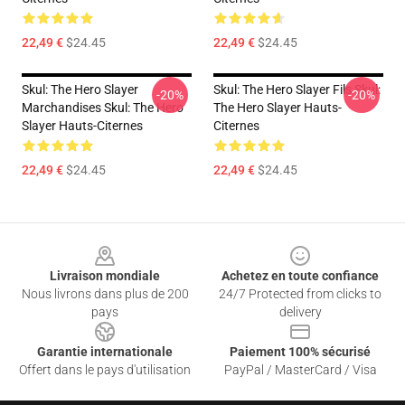
22,49 €
$24.45
22,49 €
$24.45
Skul: The Hero Slayer
Skul: The Hero Slayer Fils Skul:
-20%
-20%
Marchandises Skul: The Hero
The Hero Slayer Hauts-
Slayer Hauts-Citernes
Citernes
22,49 €
$24.45
22,49 €
$24.45
Footer
Livraison mondiale
Achetez en toute confiance
Nous livrons dans plus de 200
24/7 Protected from clicks to
pays
delivery
Garantie internationale
Paiement 100% sécurisé
Offert dans le pays d'utilisation
PayPal / MasterCard / Visa