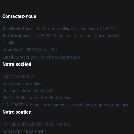
Contactez-nous
Our Head Office
: 4350 La Jolla Village Dr, San Diego, CA 92122
Our Warehouse
: No. 2121 Zhongshan Road East, Gulou District,
Nanjing
Hour
: 9AM – 5PM (Mon – Fri)
Email
: contact@skul-the-hero-slayer.shop
Notre société
À propos de nous
Conditions générales
Politiques de confidentialité
DMCA - Politique sur le droit d'auteur
C.A. SB657 : Loi sur la transparence de la chaîne d'approvisionnement
Notre soutien
Politiques d'expédition et de livraison
Conditions de paiement