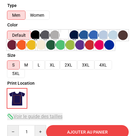
Type
Men
Women
Color
Default
Size
S
M
L
XL
2XL
3XL
4XL
5XL
Print Location
Voir le guide des tailles
Quantity
AJOUTER AU PANIER