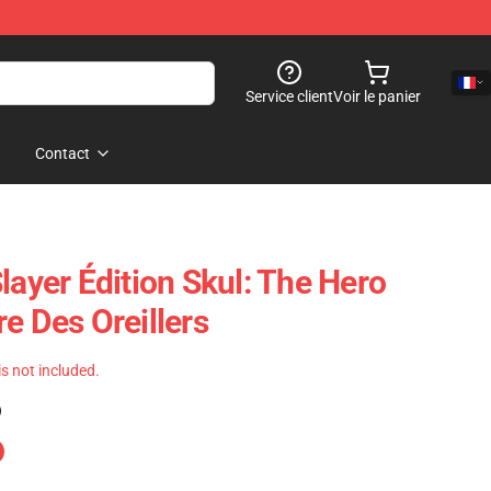
Service client
Voir le panier
Contact
layer Édition Skul: The Hero
e Des Oreillers
 is not included.
)