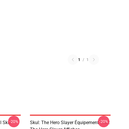
1
/
1
-20%
-20%
l Skul:
Skul: The Hero Slayer Équipement Skul: