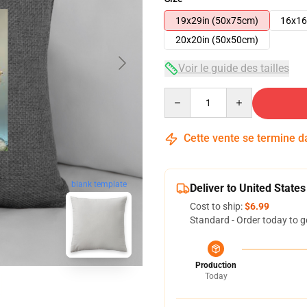
19x29in (50x75cm)
16x16
20x20in (50x50cm)
Voir le guide des tailles
Quantity
Cette vente se termine 
blank template
Deliver to United States
Cost to ship:
$6.99
Standard - Order today to g
Production
Today