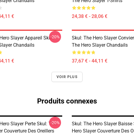
Slayer Chandails
The Hero Slayer T-Shirts
44,11 €
24,38 € - 28,06 €
-20%
Hero Slayer Appareil Skul:
Skul: The Hero Slayer Convien
Slayer Chandails
The Hero Slayer Chandails
44,11 €
37,67 € - 44,11 €
VOIR PLUS
Produits connexes
-20%
Hero Slayer Perte Skul: The
Skul: The Hero Slayer Baisse 
r Couverture Des Oreillers
Hero Slayer Couverture Des Or