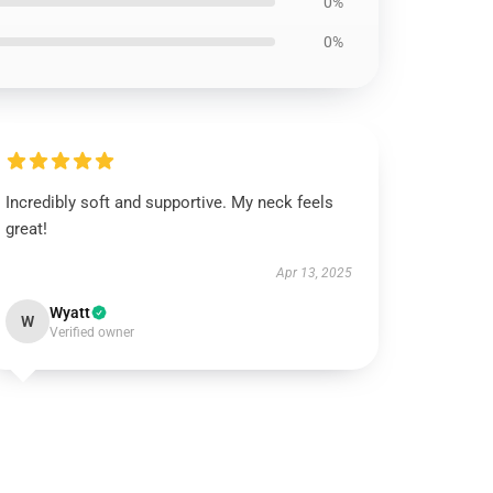
0%
0%
Incredibly soft and supportive. My neck feels
great!
Apr 13, 2025
Wyatt
W
Verified owner