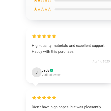
★★☆☆☆
★☆☆☆☆
High-quality materials and excellent support.
Happy with this purchase.
Apr 14, 2025
Jade
J
Verified owner
Didn't have high hopes, but was pleasantly