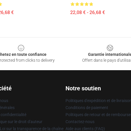
26,68 €
22,08 € - 26,68 €
hetez en toute confiance
Garantie international
otected from clicks to delivery
Offert dans le pays d'utilisa
ciété
Notre soutien
 nous
Politiques d'expédition et de livraiso
énérales
Conditions de paiement
 confidentialité
Politiques de retour et de rembours
que sur le droit d'auteur
Contactez-nous
Loi sur la transparence de la chaîne
Aide aux clients (FAQ)