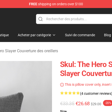
FREE
shipping on orders over $100
layer Merchandise Store
tique
Acheter par catégorie
Suivi de commande
Blog
ro Slayer Couverture des oreillers
Skul: The Hero S
Slayer Couvertur
This is pillow cover only, insert
(4 customer reviews
€33.35
€26.68
-20%
$29.00
Size