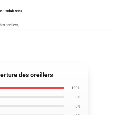
le produit reçu
es oreillers
,
erture des oreillers
100%
0%
0%