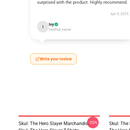
surprised with the product. Highly recommend.
Apr 9, 2025
Ivy
I
Verified owner
Write your review
-20%
Skul: The Hero Slayer Marchandises
Skul: The