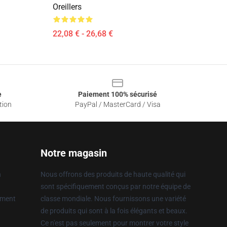
Oreillers
22,08 € - 26,68 €
e
Paiement 100% sécurisé
tion
PayPal / MasterCard / Visa
Notre magasin
n
Nous offrons des produits de haute qualité qui
sont spécifiquement conçus par notre équipe de
ement
classe mondiale. Nous fournissons une variété
de produits qui sont à la fois élégants et beaux.
Ce n'est pas seulement pour montrer votre style