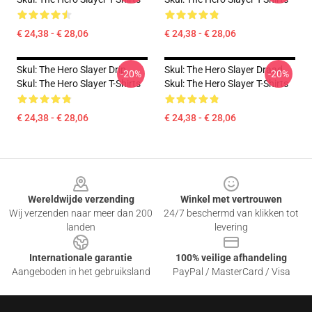
€ 24,38 - € 28,06
€ 24,38 - € 28,06
Skul: The Hero Slayer Drip
Skul: The Hero Slayer Draad
-20%
-20%
Skul: The Hero Slayer T-Shirts
Skul: The Hero Slayer T-Shirts
€ 24,38 - € 28,06
€ 24,38 - € 28,06
Footer
Wereldwijde verzending
Winkel met vertrouwen
Wij verzenden naar meer dan 200
24/7 beschermd van klikken tot
landen
levering
Internationale garantie
100% veilige afhandeling
Aangeboden in het gebruiksland
PayPal / MasterCard / Visa