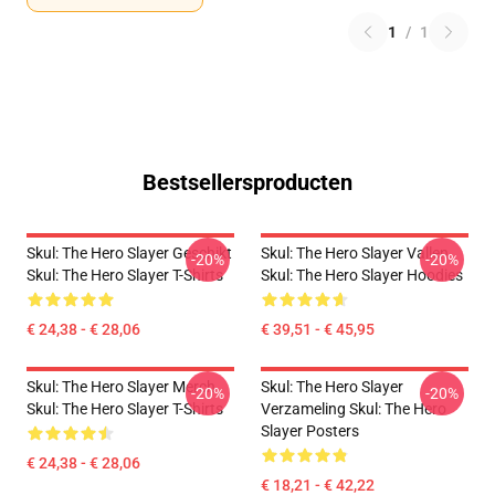
1
/
1
Bestsellersproducten
Skul: The Hero Slayer Geschikt
Skul: The Hero Slayer Vallen
-20%
-20%
Skul: The Hero Slayer T-Shirts
Skul: The Hero Slayer Hoodies
€ 24,38 - € 28,06
€ 39,51 - € 45,95
Skul: The Hero Slayer Merch
Skul: The Hero Slayer
-20%
-20%
Skul: The Hero Slayer T-Shirts
Verzameling Skul: The Hero
Slayer Posters
€ 24,38 - € 28,06
€ 18,21 - € 42,22