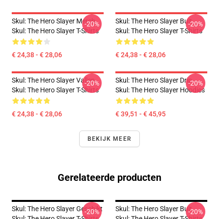
Skul: The Hero Slayer Merch
Skul: The Hero Slayer Buit
-20%
-20%
Skul: The Hero Slayer T-Shirts
Skul: The Hero Slayer T-Shirts
€ 24,38 - € 28,06
€ 24,38 - € 28,06
Skul: The Hero Slayer Vallen
Skul: The Hero Slayer Drip
-20%
-20%
Skul: The Hero Slayer T-Shirts
Skul: The Hero Slayer Hoodies
€ 24,38 - € 28,06
€ 39,51 - € 45,95
BEKIJK MEER
Gerelateerde producten
Skul: The Hero Slayer Geschikt
Skul: The Hero Slayer Buit
-20%
-20%
Skul: The Hero Slayer T-Shirts
Skul: The Hero Slayer T-Shirts