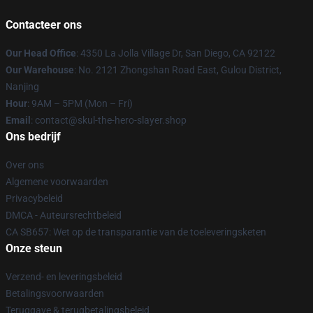
Contacteer ons
Our Head Office
: 4350 La Jolla Village Dr, San Diego, CA 92122
Our Warehouse
: No. 2121 Zhongshan Road East, Gulou District,
Nanjing
Hour
: 9AM – 5PM (Mon – Fri)
Email
: contact@skul-the-hero-slayer.shop
Ons bedrijf
Over ons
Algemene voorwaarden
Privacybeleid
DMCA - Auteursrechtbeleid
CA SB657: Wet op de transparantie van de toeleveringsketen
Onze steun
Verzend- en leveringsbeleid
Betalingsvoorwaarden
Teruggave & terugbetalingsbeleid