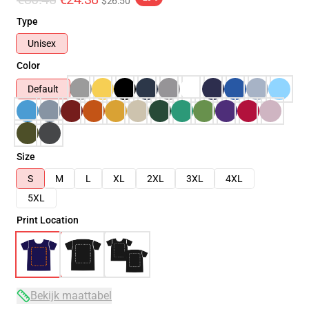
$26.50
Type
Unisex
Color
Default
Size
S
M
L
XL
2XL
3XL
4XL
5XL
Print Location
Bekijk maattabel