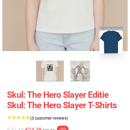
blank template
Skul: The Hero Slayer Editie
Skul: The Hero Slayer T-Shirts
(3 customer reviews)
€30.48
€24.38
-20%